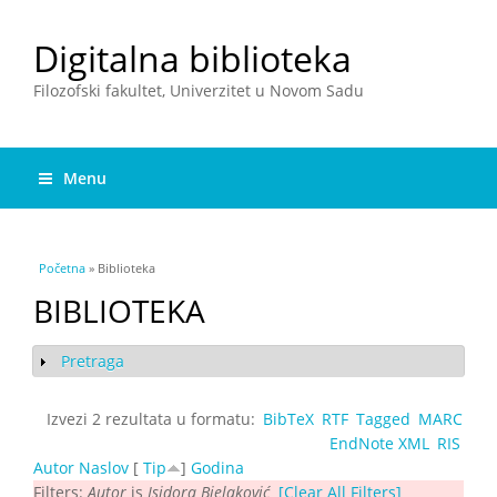
Digitalna biblioteka
Filozofski fakultet, Univerzitet u Novom Sadu
Menu
You are here
Početna
» Biblioteka
BIBLIOTEKA
Pretraga
Show
Izvezi 2 rezultata u formatu:
BibTeX
RTF
Tagged
MARC
EndNote XML
RIS
Autor
Naslov
[
Tip
]
Godina
Filters:
Autor
is
Isidora Bjelaković
[Clear All Filters]