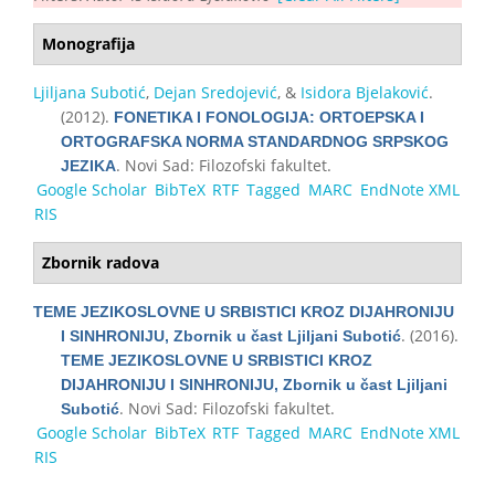
Monografija
Ljiljana Subotić
,
Dejan Sredojević
, &
Isidora Bjelaković
.
(2012).
FONETIKA I FONOLOGIJA: ORTOEPSKA I
ORTOGRAFSKA NORMA STANDARDNOG SRPSKOG
. Novi Sad: Filozofski fakultet.
JEZIKA
Google Scholar
BibTeX
RTF
Tagged
MARC
EndNote XML
RIS
Zbornik radova
TEME JEZIKOSLOVNE U SRBISTICI KROZ DIJAHRONIJU
. (2016).
I SINHRONIJU, Zbornik u čast Ljiljani Subotić
TEME JEZIKOSLOVNE U SRBISTICI KROZ
DIJAHRONIJU I SINHRONIJU, Zbornik u čast Ljiljani
. Novi Sad: Filozofski fakultet.
Subotić
Google Scholar
BibTeX
RTF
Tagged
MARC
EndNote XML
RIS