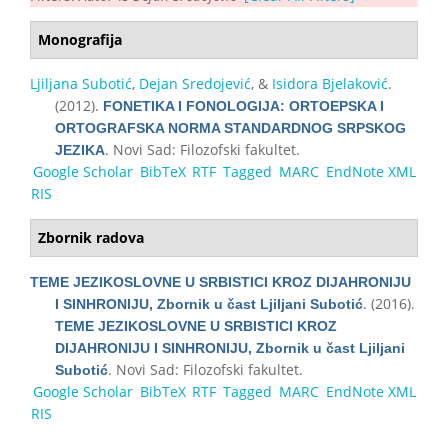
Monografija
Ljiljana Subotić
,
Dejan Sredojević
, &
Isidora Bjelaković
.
(2012).
FONETIKA I FONOLOGIJA: ORTOEPSKA I
ORTOGRAFSKA NORMA STANDARDNOG SRPSKOG
. Novi Sad: Filozofski fakultet.
JEZIKA
Google Scholar
BibTeX
RTF
Tagged
MARC
EndNote XML
RIS
Zbornik radova
TEME JEZIKOSLOVNE U SRBISTICI KROZ DIJAHRONIJU
. (2016).
I SINHRONIJU, Zbornik u čast Ljiljani Subotić
TEME JEZIKOSLOVNE U SRBISTICI KROZ
DIJAHRONIJU I SINHRONIJU, Zbornik u čast Ljiljani
. Novi Sad: Filozofski fakultet.
Subotić
Google Scholar
BibTeX
RTF
Tagged
MARC
EndNote XML
RIS