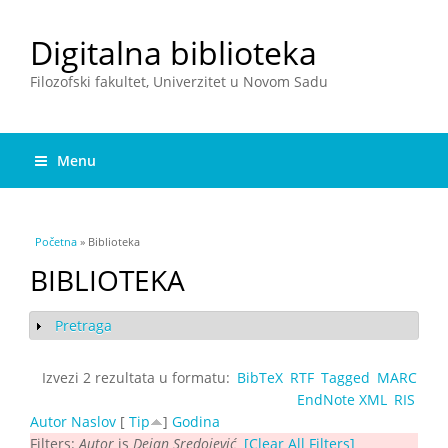
Digitalna biblioteka
Filozofski fakultet, Univerzitet u Novom Sadu
Menu
You are here
Početna
» Biblioteka
BIBLIOTEKA
Pretraga
Show
Izvezi 2 rezultata u formatu:
BibTeX
RTF
Tagged
MARC
EndNote XML
RIS
Autor
Naslov
[
Tip
]
Godina
Filters:
Autor
is
Dejan Sredojević
[Clear All Filters]