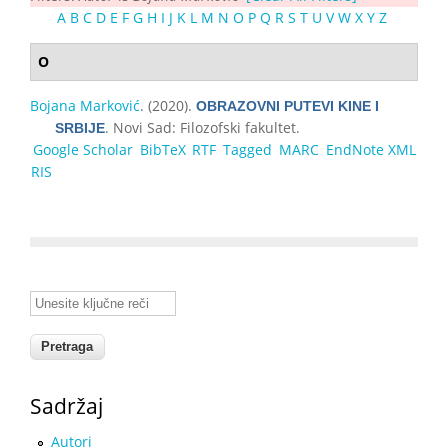
A
B
C
D
E
F
G
H
I
J
K
L
M
N
O
P
Q
R
S
T
U
V
W
X
Y
Z
O
Bojana Marković
. (2020).
OBRAZOVNI PUTEVI KINE I
. Novi Sad: Filozofski fakultet.
SRBIJE
Google Scholar
BibTeX
RTF
Tagged
MARC
EndNote XML
RIS
Unesite ključne reči
Sadržaj
Autori