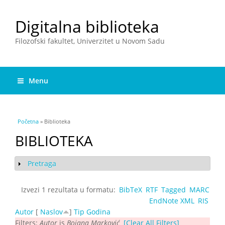
Digitalna biblioteka
Filozofski fakultet, Univerzitet u Novom Sadu
Menu
You are here
Početna
» Biblioteka
BIBLIOTEKA
Pretraga
Show
Izvezi 1 rezultata u formatu:
BibTeX
RTF
Tagged
MARC
EndNote XML
RIS
Autor
[
Naslov
]
Tip
Godina
Filters:
Autor
is
Bojana Marković
[Clear All Filters]