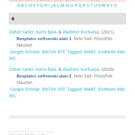
A
B
C
D
E
F
G
H
I
J
K
L
M
N
O
P
Q
R
S
T
U
V
W
X
Y
Z
G
Zoltan Geler
,
Karlo Bala
, &
Vladimir Kurbalija
. (2021).
. Novi Sad: Filozofski
Besplatni softverski alati 1
fakultet.
Google Scholar
BibTeX
RTF
Tagged
MARC
EndNote XML
RIS
Zoltan Geler
,
Karlo Bala
, &
Vladimir Kurbalija
. (2020).
. Novi Sad: Filozofski
Besplatni softverski alati 2
fakultet.
Google Scholar
BibTeX
RTF
Tagged
MARC
EndNote XML
RIS
Unesite ključne reči