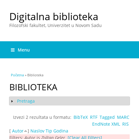
Digitalna biblioteka
Filozofski fakultet, Univerzitet u Novom Sadu
Menu
You are here
Početna
» Biblioteka
BIBLIOTEKA
Pretraga
Show
Izvezi 2 rezultata u formatu:
BibTeX
RTF
Tagged
MARC
EndNote XML
RIS
[
Autor
]
Naslov
Tip
Godina
Filters:
Autor
is
Zoltan Geler
[Clear All Filters]