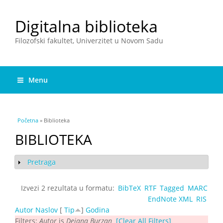
Digitalna biblioteka
Filozofski fakultet, Univerzitet u Novom Sadu
Menu
You are here
Početna
» Biblioteka
BIBLIOTEKA
Pretraga
Show
Izvezi 2 rezultata u formatu:
BibTeX
RTF
Tagged
MARC
EndNote XML
RIS
Autor
Naslov
[
Tip
]
Godina
Filters:
Autor
is
Dејаnа Burzаn
[Clear All Filters]