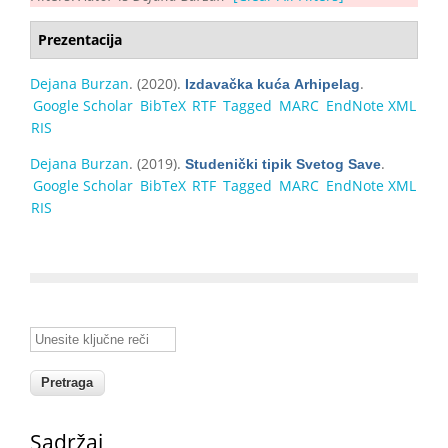
Prezentacija
Dејаnа Burzаn
. (2020).
.
Izdаvаčkа kućа Аrhipеlаg
Google Scholar
BibTeX
RTF
Tagged
MARC
EndNote XML
RIS
Dејаnа Burzаn
. (2019).
.
Studenički tipik Svetog Save
Google Scholar
BibTeX
RTF
Tagged
MARC
EndNote XML
RIS
Unesite ključne reči
Sadržaj