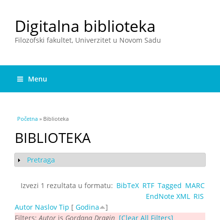
Digitalna biblioteka
Filozofski fakultet, Univerzitet u Novom Sadu
Menu
You are here
Početna
» Biblioteka
BIBLIOTEKA
Pretraga
Show
Izvezi 1 rezultata u formatu:
BibTeX
RTF
Tagged
MARC
EndNote XML
RIS
Autor
Naslov
Tip
[
Godina
]
Filters:
Autor
is
Gordana Dragin
[Clear All Filters]