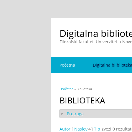
Digitalna bibliot
Filozofski fakultet, Univerzitet u No
Početna
Digitalna bilbliotek
You are here
Početna
» Biblioteka
BIBLIOTEKA
Pretraga
Show
Autor
[
Naslov
]
Tip
Izvezi 0 rezulta