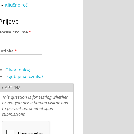
Ključne reči
Prijava
Korisničko ime
*
Lozinka
*
Otvori nalog
Izgubljena lozinka?
CAPTCHA
This question is for testing whether
or not you are a human visitor and
to prevent automated spam
submissions.