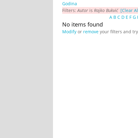
Godina
Filters:
Autor
is
Rajko Bukvić
[Clear Al
A
B
C
D
E
F
G
No items found
Modify
or
remove
your filters and tr