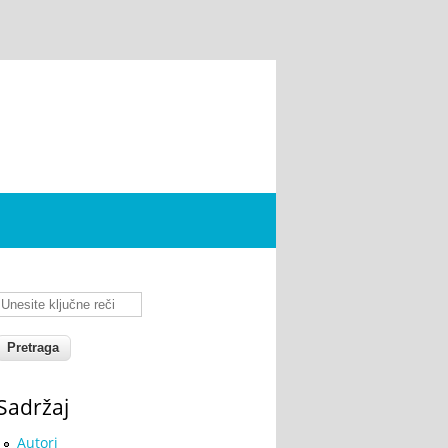
Unesite ključne reči
Sadržaj
Autori