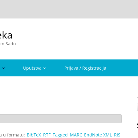
eka
vom Sadu
a
Uputstva
Prijava / Registracija
ta u formatu:
BibTeX
RTF
Tagged
MARC
EndNote XML
RIS