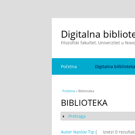
Digitalna bibliot
Filozofski fakultet, Univerzitet u No
Početna
Digitalna bilbliotek
You are here
Početna
» Biblioteka
BIBLIOTEKA
Pretraga
Show
Autor
Naslov
Tip
[
Izvezi 0 rezulta