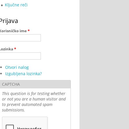
Ključne reči
Prijava
Korisničko ime
*
Lozinka
*
Otvori nalog
Izgubljena lozinka?
CAPTCHA
This question is for testing whether
or not you are a human visitor and
to prevent automated spam
submissions.