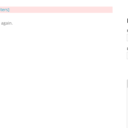
lters]
y again.