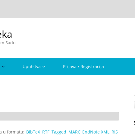
eka
vom Sadu
a
Uputstva
Prijava / Registracija
ta u formatu:
BibTeX
RTF
Tagged
MARC
EndNote XML
RIS