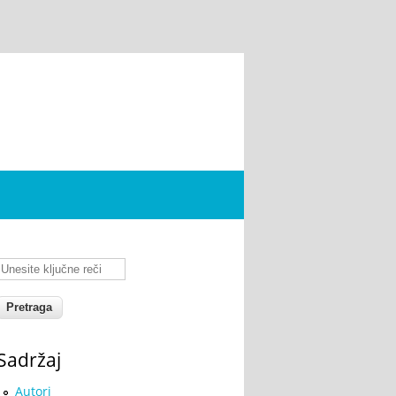
Unesite ključne reči
Sadržaj
Autori