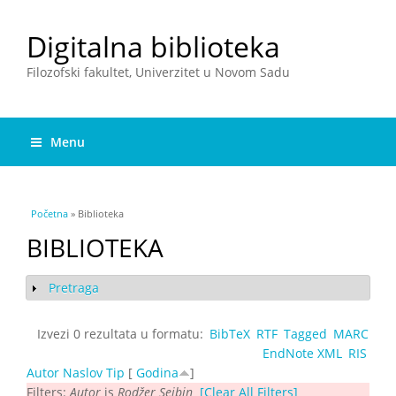
Digitalna biblioteka
Filozofski fakultet, Univerzitet u Novom Sadu
Menu
You are here
Početna
» Biblioteka
BIBLIOTEKA
Pretraga
Show
Izvezi 0 rezultata u formatu:
BibTeX
RTF
Tagged
MARC
EndNote XML
RIS
Autor
Naslov
Tip
[
Godina
]
Filters:
Autor
is
Rodžer Sejbin
[Clear All Filters]