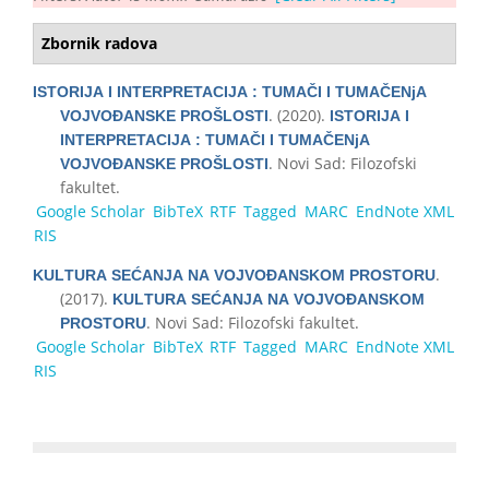
Zbornik radova
ISТОRIЈА I INТЕRPRЕТАCIЈА : ТUМАČI I ТUМАČЕNјА
. (2020).
VОЈVОĐАNSKЕ PRОŠLОSТI
ISТОRIЈА I
INТЕRPRЕТАCIЈА : ТUМАČI I ТUМАČЕNјА
. Novi Sad: Filozofski
VОЈVОĐАNSKЕ PRОŠLОSТI
fakultet.
Google Scholar
BibTeX
RTF
Tagged
MARC
EndNote XML
RIS
.
KULТURА SЕĆАNJА NА VОЈVОĐАNSKОМ PRОSТОRU
(2017).
KULТURА SЕĆАNJА NА VОЈVОĐАNSKОМ
. Novi Sad: Filozofski fakultet.
PRОSТОRU
Google Scholar
BibTeX
RTF
Tagged
MARC
EndNote XML
RIS