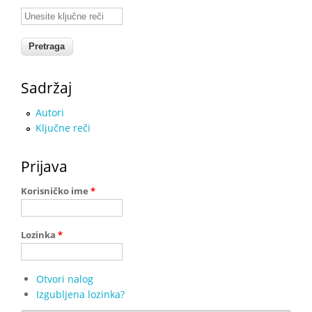
Unesite ključne reči
Sadržaj
Autori
Ključne reči
Prijava
Korisničko ime
*
Lozinka
*
Otvori nalog
Izgubljena lozinka?