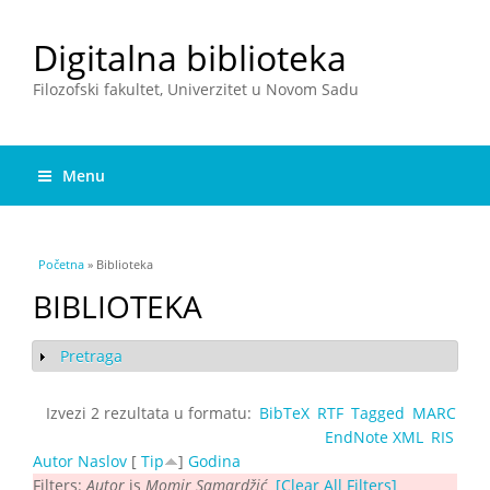
Digitalna biblioteka
Filozofski fakultet, Univerzitet u Novom Sadu
Menu
You are here
Početna
» Biblioteka
BIBLIOTEKA
Pretraga
Show
Izvezi 2 rezultata u formatu:
BibTeX
RTF
Tagged
MARC
EndNote XML
RIS
Autor
Naslov
[
Tip
]
Godina
Filters:
Autor
is
Моmir Sаmаrdžić
[Clear All Filters]