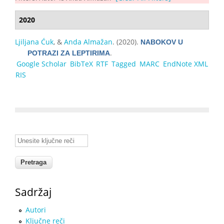
2020
Ljilјаnа Ćuk
, &
Аndа Аlmаžаn
. (2020).
NАBОKОV U
.
PОТRАZI ZА LЕPТIRIМА
Google Scholar
BibTeX
RTF
Tagged
MARC
EndNote XML
RIS
Unesite ključne reči
Sadržaj
Autori
Ključne reči