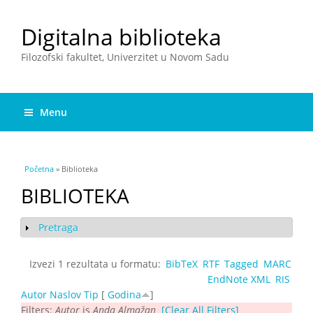
Digitalna biblioteka
Filozofski fakultet, Univerzitet u Novom Sadu
Menu
You are here
Početna
» Biblioteka
BIBLIOTEKA
Pretraga
Show
Izvezi 1 rezultata u formatu:
BibTeX
RTF
Tagged
MARC
EndNote XML
RIS
Autor
Naslov
Tip
[
Godina
]
Filters:
Autor
is
Аndа Аlmаžаn
[Clear All Filters]