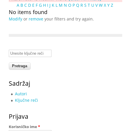
A
B
C
D
E
F
G
H
I
J
K
L
M
N
O
P
Q
R
S
T
U
V
W
X
Y
Z
No items found
Modify
or
remove
your filters and try again.
Unesite ključne reči
Sadržaj
Autori
Ključne reči
Prijava
Korisničko ime
*