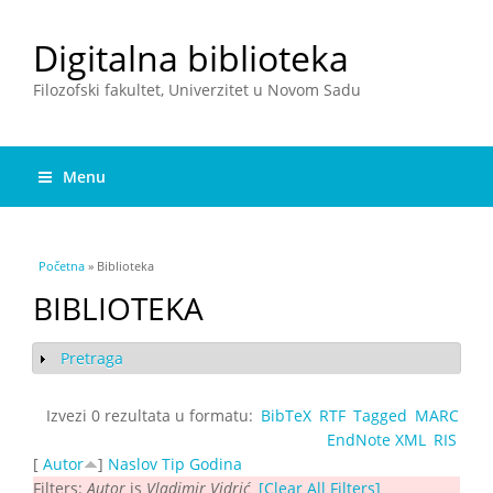
Digitalna biblioteka
Filozofski fakultet, Univerzitet u Novom Sadu
Menu
You are here
Početna
» Biblioteka
BIBLIOTEKA
Pretraga
Show
Izvezi 0 rezultata u formatu:
BibTeX
RTF
Tagged
MARC
EndNote XML
RIS
[
Autor
]
Naslov
Tip
Godina
Filters:
Autor
is
Vladimir Vidrić
[Clear All Filters]