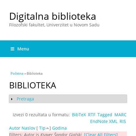
Digitalna biblioteka
Filozofski fakultet, Univerzitet u Novom Sadu
Menu
You are here
Početna
» Biblioteka
BIBLIOTEKA
Pretraga
Show
Izvezi 0 rezultata u formatu:
BibTeX
RTF
Tagged
MARC
EndNote XML
RIS
Autor
Naslov
[
Tip
]
Godina
Filters:
Autor
is
Ksaver Šandor Gjalski
[Clear All Filters]