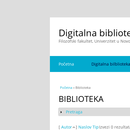
Digitalna bibliot
Filozofski fakultet, Univerzitet u No
Početna
Digitalna bilbliotek
You are here
Početna
» Biblioteka
BIBLIOTEKA
Pretraga
Show
[
Autor
]
Naslov
Tip
Izvezi 0 rezulta