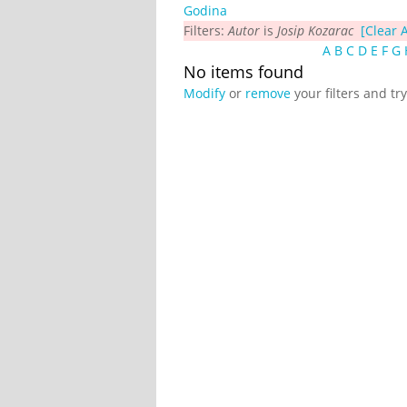
Godina
Filters:
Autor
is
Josip Kozarac
[Clear A
A
B
C
D
E
F
G
No items found
Modify
or
remove
your filters and tr