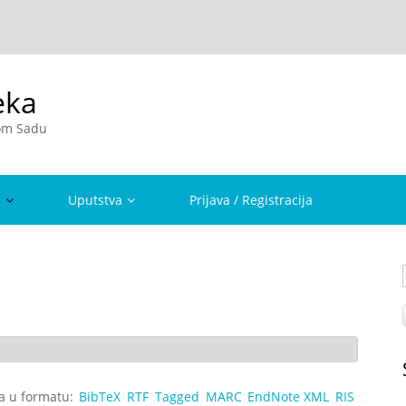
eka
vom Sadu
a
Uputstva
Prijava / Registracija
ta u formatu:
BibTeX
RTF
Tagged
MARC
EndNote XML
RIS