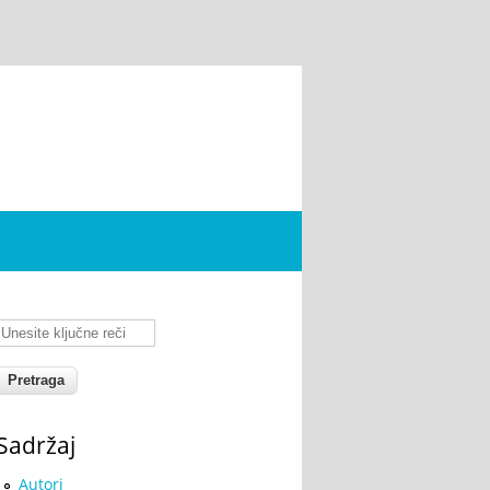
Unesite ključne reči
Sadržaj
Autori