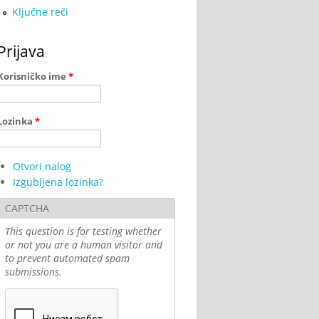
Ključne reči
Prijava
Korisničko ime
*
Lozinka
*
Otvori nalog
Izgubljena lozinka?
CAPTCHA
This question is for testing whether
or not you are a human visitor and
to prevent automated spam
submissions.