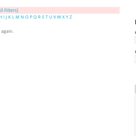
ll Filters]
H
I
J
K
L
M
N
O
P
Q
R
S
T
U
V
W
X
Y
Z
y again.