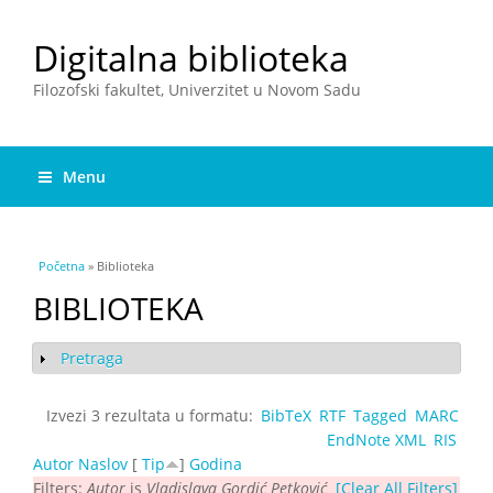
Digitalna biblioteka
Filozofski fakultet, Univerzitet u Novom Sadu
Menu
You are here
Početna
» Biblioteka
BIBLIOTEKA
Pretraga
Show
Izvezi 3 rezultata u formatu:
BibTeX
RTF
Tagged
MARC
EndNote XML
RIS
Autor
Naslov
[
Tip
]
Godina
Filters:
Autor
is
Vladislava Gordić Petković
[Clear All Filters]