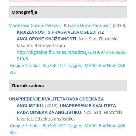
Monografija
Vladislava Gordić Petković
, &
Ivana Đurić Paunović
. (2019).
KNJIŽEVNOST S PRAGA VEKA OGLEDI i IZ
. Novi Sad: Filozofski
ANGLOFONE KNJIŽEVNOSTI
fakultet. Retrieved from
http://digitalna.ff.uns.ac.rs/sadrzaj/2019/978-86-6065-
519-8
Google Scholar
BibTeX
RTF
Tagged
MARC
EndNote XML
RIS
Zbornik radova
UNAPREĐENJE KVALITETA RADA ODSEKA ZA
. (2013).
ANGLISTIKU
UNAPREĐENJE KVALITETA
. Novi Sad: Filozofski
RADA ODSEKA ZA ANGLISTIKU
fakultet, Odsek za anglistiku.
Google Scholar
BibTeX
RTF
Tagged
MARC
EndNote XML
RIS