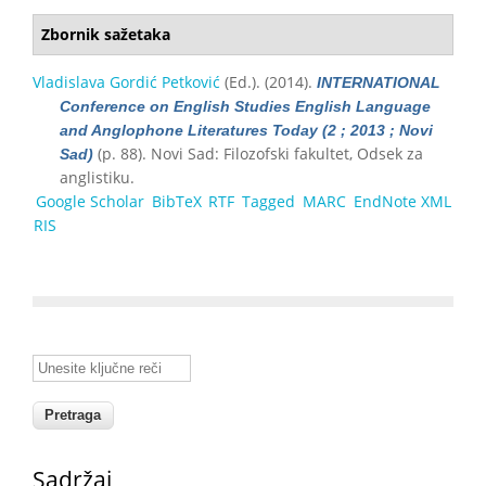
Zbornik sažetaka
Vladislava Gordić Petković
(Ed.)
. (2014).
INTERNATIONAL
Conference on English Studies English Language
and Anglophone Literatures Today (2 ; 2013 ; Novi
(p. 88). Novi Sad: Filozofski fakultet, Odsek za
Sad)
anglistiku.
Google Scholar
BibTeX
RTF
Tagged
MARC
EndNote XML
RIS
Unesite ključne reči
Sadržaj