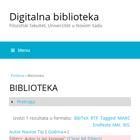
Digitalna biblioteka
Filozofski fakultet, Univerzitet u Novom Sadu
Menu
You are here
Početna
» Biblioteka
BIBLIOTEKA
Pretraga
Show
Izvezi 1 rezultata u formatu:
BibTeX
RTF
Tagged
MARC
EndNote XML
RIS
Autor
Naslov
Tip
[
Godina
]
Filters:
Autor
is
Ivo Vojnović
[Clear All Filters]