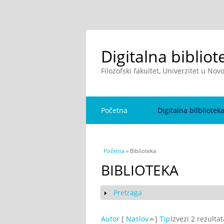
Digitalna bibliot
Filozofski fakultet, Univerzitet u No
Početna
Digitalna bilbliotek
You are here
Početna
» Biblioteka
BIBLIOTEKA
Pretraga
Show
Autor
[
Naslov
]
Tip
Izvezi 2 rezulta