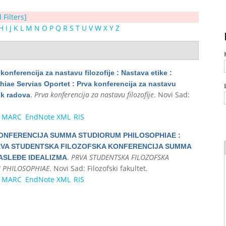
l Filters]
H
I
J
K
L
M
N
O
P
Q
R
S
T
U
V
W
X
Y
Z
konferencija za nastavu filozofije : Nastava etike :
hiae Servias Oportet : Prva konferencija za nastavu
.
Prva konferencija za nastavu filozofije
. Novi Sad:
nik radova
MARC
EndNote XML
RIS
ONFERENCIJA SUMMA STUDIORUM PHILOSOPHIAE :
VA STUDENTSKA FILOZOFSKA KONFERENCIJA SUMMA
.
PRVA STUDENTSKA FILOZOFSKA
ASLEĐE IDEALIZMA
 PHILOSOPHIAE
. Novi Sad: Filozofski fakultet.
MARC
EndNote XML
RIS