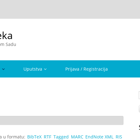
eka
vom Sadu
a
Uputstva
Prijava / Registracija
ta u formatu:
BibTeX
RTF
Tagged
MARC
EndNote XML
RIS