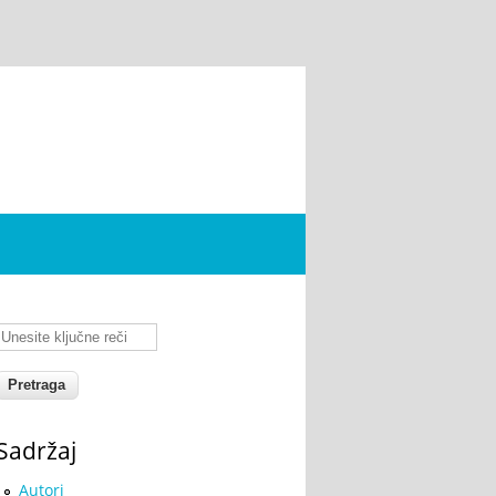
Unesite ključne reči
Sadržaj
Autori