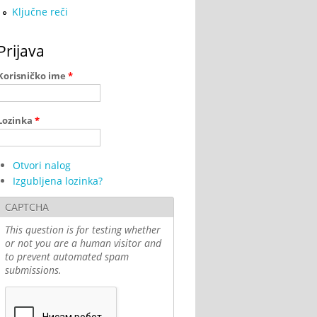
Ključne reči
Prijava
Korisničko ime
*
Lozinka
*
Otvori nalog
Izgubljena lozinka?
CAPTCHA
This question is for testing whether
or not you are a human visitor and
to prevent automated spam
submissions.