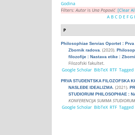
Godina
Filters:
Autor
is
Una Popović
[Clear Al
A
B
C
D
E
F
G
P
Philosophiae Servias Oportet : Prva 
. (2020).
Zbornik radova
Philosop
filozofije : Nastava etike : Zbor
Filozofski fakultet.
Google Scholar
BibTeX
RTF
Tagged
PRVA STUDENTSKA FILOZOFSKA K
. (2021).
NASLEĐE IDEALIZMA
PR
STUDIORUM PHILOSOPHIAE : N
KONFERENCIJA SUMMA STUDIORUM
Google Scholar
BibTeX
RTF
Tagged