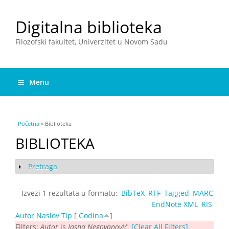
Digitalna biblioteka
Filozofski fakultet, Univerzitet u Novom Sadu
Menu
You are here
Početna
» Biblioteka
BIBLIOTEKA
Pretraga
Show
Izvezi 1 rezultata u formatu:
BibTeX
RTF
Tagged
MARC
EndNote XML
RIS
Autor
Naslov
Tip
[
Godina
]
Filters:
Autor
is
Jasna Negovanović
[Clear All Filters]