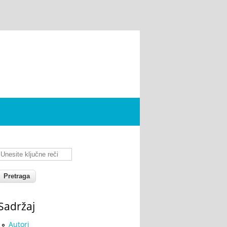
Unesite ključne reči
Sadržaj
Autori