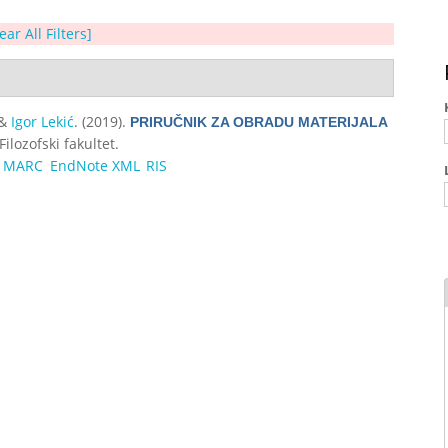
ear All Filters]
 &
Igor Lekić
. (2019).
PRIRUČNIK ZA OBRADU MATERIJALA
Filozofski fakultet.
MARC
EndNote XML
RIS