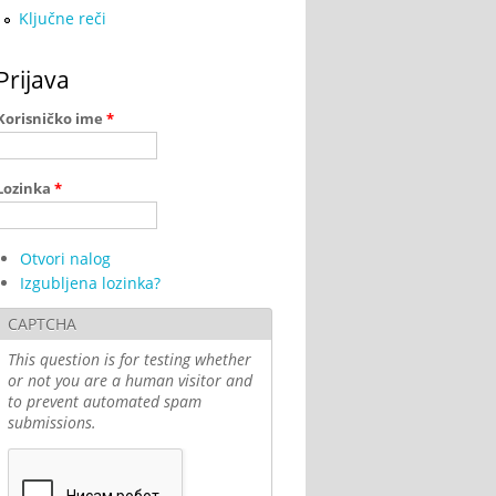
Ključne reči
Prijava
Korisničko ime
*
Lozinka
*
Otvori nalog
Izgubljena lozinka?
CAPTCHA
This question is for testing whether
or not you are a human visitor and
to prevent automated spam
submissions.