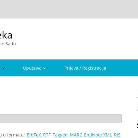
eka
vom Sadu
a
Uputstva
Prijava / Registracija
ta u formatu:
BibTeX
RTF
Tagged
MARC
EndNote XML
RIS