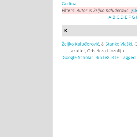
Godina
Filters:
Autor
is
Željko Kaluđerović
[Cl
A
B
C
D
E
F
G
K
Željko Kaluđerović
, &
Stanko Vlaški
. 
fakultet, Odsek za filozofiju.
Google Scholar
BibTeX
RTF
Tagged