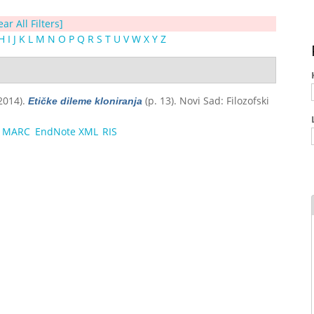
ear All Filters]
H
I
J
K
L
M
N
O
P
Q
R
S
T
U
V
W
X
Y
Z
(2014).
(p. 13). Novi Sad: Filozofski
Etičke dileme kloniranja
MARC
EndNote XML
RIS