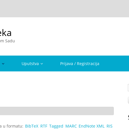
eka
vom Sadu
a
Uputstva
Prijava / Registracija
ta u formatu:
BibTeX
RTF
Tagged
MARC
EndNote XML
RIS