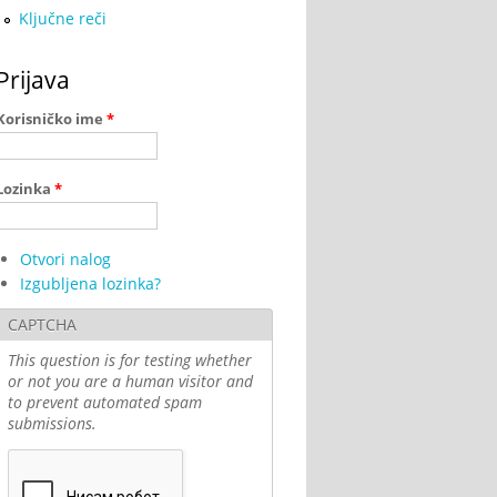
Ključne reči
Prijava
Korisničko ime
*
Lozinka
*
Otvori nalog
Izgubljena lozinka?
CAPTCHA
This question is for testing whether
or not you are a human visitor and
to prevent automated spam
submissions.