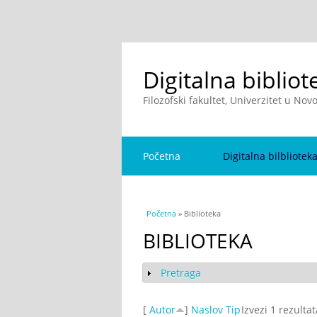
Digitalna bibliot
Filozofski fakultet, Univerzitet u No
Početna
Digitalna bilbliotek
You are here
Početna
» Biblioteka
BIBLIOTEKA
Pretraga
Show
[
Autor
]
Naslov
Tip
Izvezi 1 rezulta