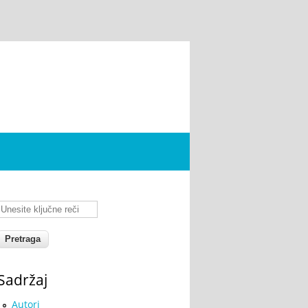
Unesite ključne reči
Sadržaj
Autori