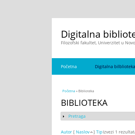
Digitalna bibliot
Filozofski fakultet, Univerzitet u No
Početna
Digitalna bilbliotek
You are here
Početna
» Biblioteka
BIBLIOTEKA
Pretraga
Show
Autor
[
Naslov
]
Tip
Izvezi 1 rezulta