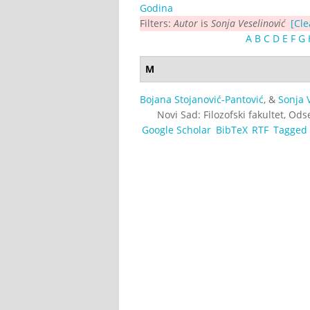
Godina
Filters:
Autor
is
Sonja Veselinović
[Cle
A
B
C
D
E
F
G
M
Bojana Stojanović-Pantović
, &
Sonja 
Novi Sad: Filozofski fakultet, Od
Google Scholar
BibTeX
RTF
Tagged