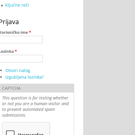
Ključne reči
Prijava
Korisničko ime
*
Lozinka
*
Otvori nalog
Izgubljena lozinka?
CAPTCHA
This question is for testing whether
or not you are a human visitor and
to prevent automated spam
submissions.