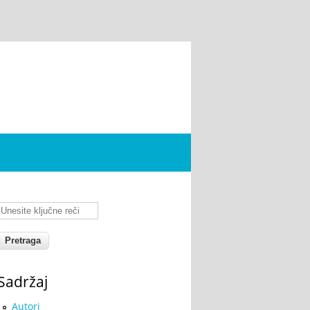
Unesite ključne reči
Sadržaj
Autori