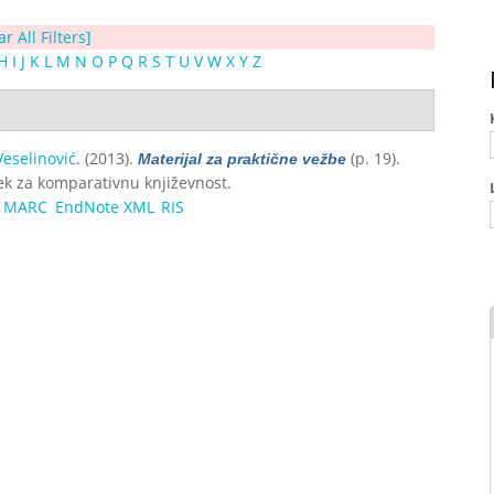
ar All Filters]
H
I
J
K
L
M
N
O
P
Q
R
S
T
U
V
W
X
Y
Z
Veselinović
. (2013).
(p. 19).
Materijal za praktične vežbe
sek za komparativnu književnost.
MARC
EndNote XML
RIS