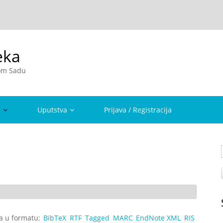
eka
vom Sadu
a
Uputstva
Prijava / Registracija
ta u formatu:
BibTeX
RTF
Tagged
MARC
EndNote XML
RIS