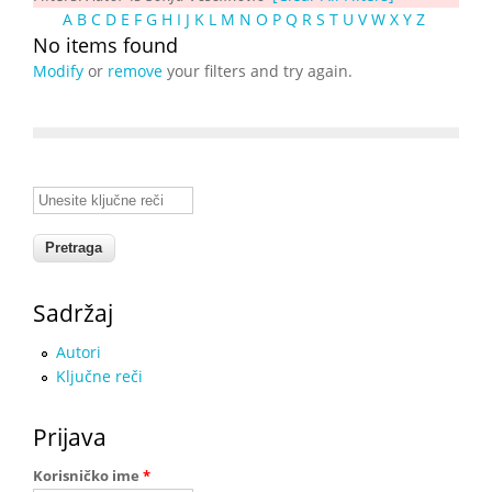
A
B
C
D
E
F
G
H
I
J
K
L
M
N
O
P
Q
R
S
T
U
V
W
X
Y
Z
No items found
Modify
or
remove
your filters and try again.
Unesite ključne reči
Sadržaj
Autori
Ključne reči
Prijava
Korisničko ime
*