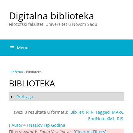
Digitalna biblioteka
Filozofski fakultet, Univerzitet u Novom Sadu
Menu
You are here
Početna
» Biblioteka
BIBLIOTEKA
Pretraga
Show
Izvezi 0 rezultata u formatu:
BibTeX
RTF
Tagged
MARC
EndNote XML
RIS
[
Autor
]
Naslov
Tip
Godina
Filters:
Autor
is
Sonja Veselinović
[Clear All Filters]