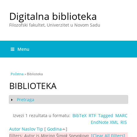
Digitalna biblioteka
Filozofski fakultet, Univerzitet u Novom Sadu
Menu
You are here
Početna
» Biblioteka
BIBLIOTEKA
Pretraga
Show
Izvezi 1 rezultata u formatu:
BibTeX
RTF
Tagged
MARC
EndNote XML
RIS
Autor
Naslov
Tip
[
Godina
]
Filters:
Autor
is
Marina Šimak Spevakova
[Clear All Filters]