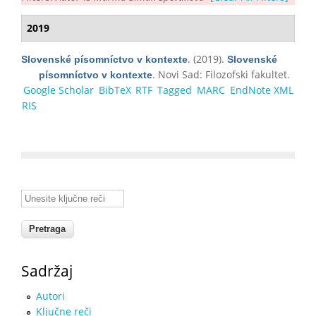
2019
. (2019).
Slovenské písomníctvo v kontexte
Slovenské
. Novi Sad: Filozofski fakultet.
písomníctvo v kontexte
Google Scholar
BibTeX
RTF
Tagged
MARC
EndNote XML
RIS
Unesite ključne reči
Sadržaj
Autori
Ključne reči