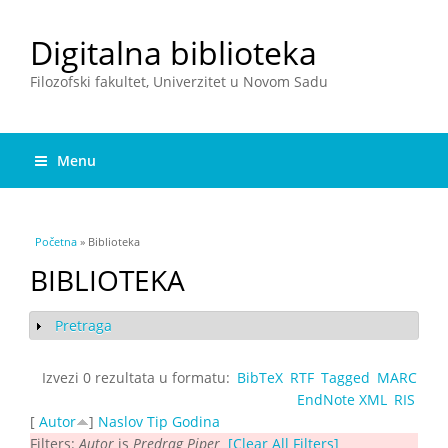
Digitalna biblioteka
Filozofski fakultet, Univerzitet u Novom Sadu
Menu
You are here
Početna
» Biblioteka
BIBLIOTEKA
Pretraga
Show
Izvezi 0 rezultata u formatu:
BibTeX
RTF
Tagged
MARC
EndNote XML
RIS
[
Autor
]
Naslov
Tip
Godina
Filters:
Autor
is
Predrag Piper
[Clear All Filters]