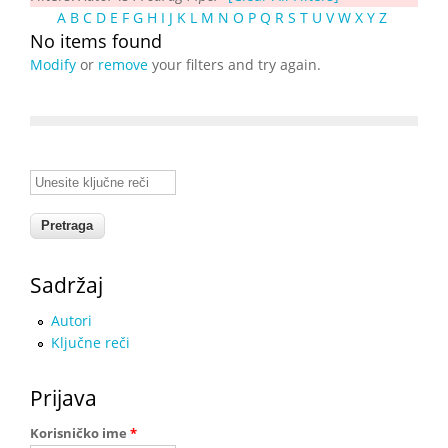
A
B
C
D
E
F
G
H
I
J
K
L
M
N
O
P
Q
R
S
T
U
V
W
X
Y
Z
No items found
Modify
or
remove
your filters and try again.
Unesite ključne reči
Sadržaj
Autori
Ključne reči
Prijava
Korisničko ime
*