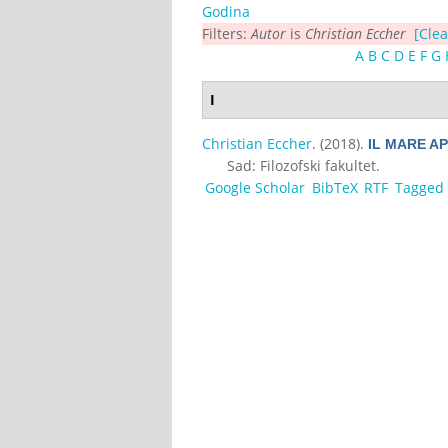
Godina
Filters:
Autor
is
Christian Eccher
[Clea
A
B
C
D
E
F
G
I
Christian Eccher
. (2018).
IL MARE AP
Sad: Filozofski fakultet.
Google Scholar
BibTeX
RTF
Tagged