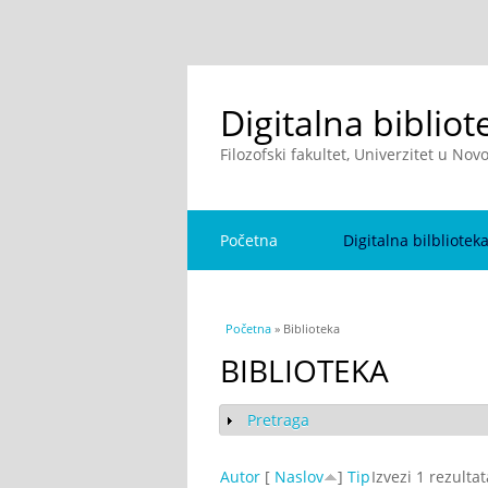
Digitalna bibliot
Filozofski fakultet, Univerzitet u No
Početna
Digitalna bilbliotek
You are here
Početna
» Biblioteka
BIBLIOTEKA
Pretraga
Show
Autor
[
Naslov
]
Tip
Izvezi 1 rezulta