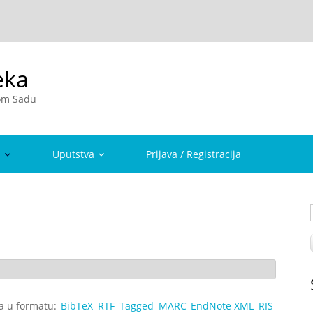
eka
vom Sadu
a
Uputstva
Prijava / Registracija
ta u formatu:
BibTeX
RTF
Tagged
MARC
EndNote XML
RIS