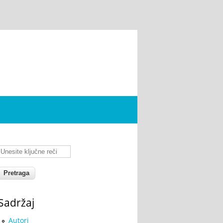
Unesite ključne reči
Sadržaj
Autori