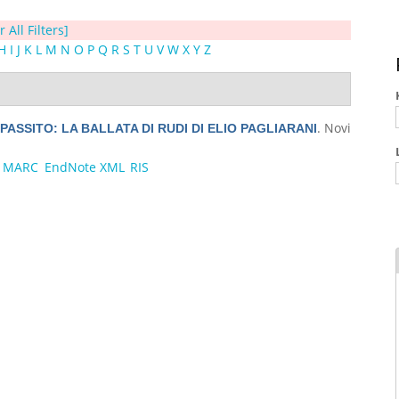
r All Filters]
H
I
J
K
L
M
N
O
P
Q
R
S
T
U
V
W
X
Y
Z
. Novi
PASSITO: LA BALLATA DI RUDI DI ELIO PAGLIARANI
MARC
EndNote XML
RIS