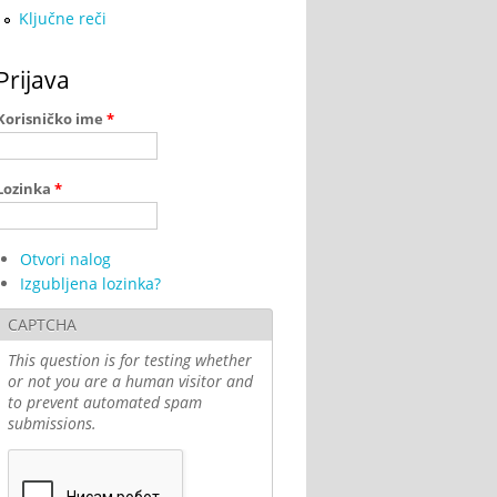
Ključne reči
Prijava
Korisničko ime
*
Lozinka
*
Otvori nalog
Izgubljena lozinka?
CAPTCHA
This question is for testing whether
or not you are a human visitor and
to prevent automated spam
submissions.