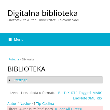
Digitalna biblioteka
Filozofski fakultet, Univerzitet u Novom Sadu
Menu
You are here
Početna
» Biblioteka
BIBLIOTEKA
Pretraga
Show
Izvezi 1 rezultata u formatu:
BibTeX
RTF
Tagged
MARC
EndNote XML
RIS
Autor
[
Naslov
]
Tip
Godina
Filters:
Autor
is
Roland Marti
[Clear All Filters]