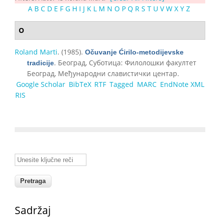
A
B
C
D
E
F
G
H
I
J
K
L
M
N
O
P
Q
R
S
T
U
V
W
X
Y
Z
O
Roland Marti
. (1985).
Očuvanje Ćirilo-metodijevske
. Београд, Суботица: Филолошки факултет
tradicije
Београд, Међународни славистички центар.
Google Scholar
BibTeX
RTF
Tagged
MARC
EndNote XML
RIS
Unesite ključne reči
Sadržaj