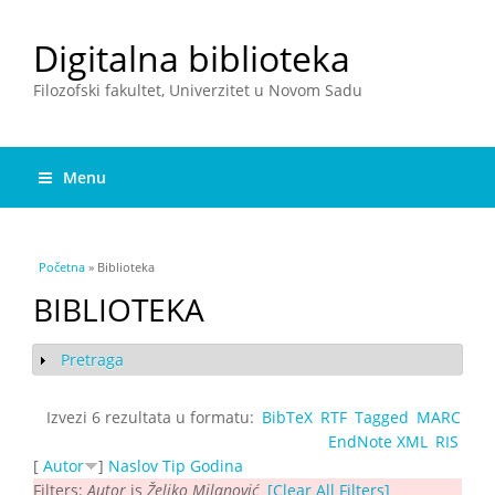
Digitalna biblioteka
Filozofski fakultet, Univerzitet u Novom Sadu
Menu
You are here
Početna
» Biblioteka
BIBLIOTEKA
Pretraga
Show
Izvezi 6 rezultata u formatu:
BibTeX
RTF
Tagged
MARC
EndNote XML
RIS
[
Autor
]
Naslov
Tip
Godina
Filters:
Autor
is
Željko Milanović
[Clear All Filters]