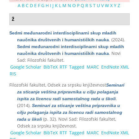
A
B
C
D
E
F
G
H
I
J
K
L
M
N
O
P
Q
R
S
T
U
V
W
X
Y
Z
Ž
Sedmi međunarodni interdisciplinarni skup mladih
. (2024).
naučnika društvenih i humanističkih nauka
Sedmi međunarodni interdisciplinarni skup mladih
. Novi
naučnika društvenih i humanističkih nauka
Sad: Filozofski fakultet.
Google Scholar
BibTeX
RTF
Tagged
MARC
EndNote XML
RIS
Filozofski fakultet, Odsek za srpsku književnost
Seminari
za sticanje veština pripravnika u cilju polaganja
.
ispita za licencu radi samostalnog rada u školi
(2014).
Seminari za sticanje veština pripravnika u
cilju polaganja ispita za licencu radi samostalnog
(p. 32). Novi Sad: Filozofski fakultet,
rada u školi
Odsek za srpsku književnost.
Google Scholar
BibTeX
RTF
Tagged
MARC
EndNote XML