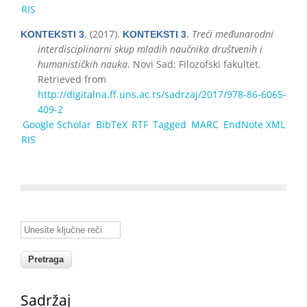
RIS
. (2017).
.
Treći međunarodni
KONTEKSTI 3
KONTEKSTI 3
interdisciplinarni skup mladih naučnika društvenih i
humanističkih nauka
. Novi Sad: Filozofski fakultet.
Retrieved from
http://digitalna.ff.uns.ac.rs/sadrzaj/2017/978-86-6065-
409-2
Google Scholar
BibTeX
RTF
Tagged
MARC
EndNote XML
RIS
Unesite ključne reči
Sadržaj