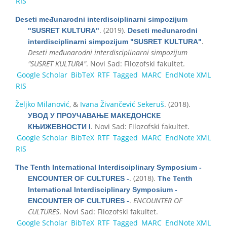
RIS
Deseti međunarodni interdisciplinarni simpozijum
. (2019).
"SUSRET KULTURA"
Deseti međunarodni
.
interdisciplinarni simpozijum "SUSRET KULTURA"
Deseti međunarodni interdisciplinarni simpozijum
"SUSRET KULTURA"
. Novi Sad: Filozofski fakultet.
Google Scholar
BibTeX
RTF
Tagged
MARC
EndNote XML
RIS
Željko Milanović
, &
Ivana Živančević Sekeruš
. (2018).
УВОД У ПРОУЧАВАЊЕ МАКЕДОНСКЕ
. Novi Sad: Filozofski fakultet.
КЊИЖЕВНОСТИ I
Google Scholar
BibTeX
RTF
Tagged
MARC
EndNote XML
RIS
The Tenth International Interdisciplinary Symposium -
. (2018).
ENCOUNTER OF CULTURES -
The Tenth
International Interdisciplinary Symposium -
.
ENCOUNTER OF
ENCOUNTER OF CULTURES -
CULTURES
. Novi Sad: Filozofski fakultet.
Google Scholar
BibTeX
RTF
Tagged
MARC
EndNote XML