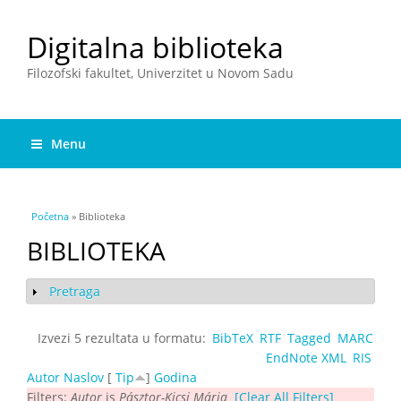
Digitalna biblioteka
Filozofski fakultet, Univerzitet u Novom Sadu
Menu
You are here
Početna
» Biblioteka
BIBLIOTEKA
Pretraga
Show
Izvezi 5 rezultata u formatu:
BibTeX
RTF
Tagged
MARC
EndNote XML
RIS
Autor
Naslov
[
Tip
]
Godina
Filters:
Autor
is
Pásztor-Kicsi Mária
[Clear All Filters]