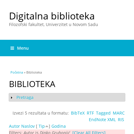
Digitalna biblioteka
Filozofski fakultet, Univerzitet u Novom Sadu
Menu
You are here
Početna
» Biblioteka
BIBLIOTEKA
Pretraga
Show
Izvezi 5 rezultata u formatu:
BibTeX
RTF
Tagged
MARC
EndNote XML
RIS
Autor
Naslov
[
Tip
]
Godina
Filters:
Autor
is
Dinko Gruhonjić
[Clear All Filters]