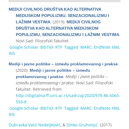
MEDIJI CIVILNOG DRUŠTVA KAO ALTERNATIVA
MEDIJSKOM POPULIZMU, SENZACIONALIZMU I
. (2019).
LAŽNIM VESTIMA
MEDIJI CIVILNOG
DRUŠTVA KAO ALTERNATIVA MEDIJSKOM
.
POPULIZMU, SENZACIONALIZMU I LAŽNIM VESTIMA
Novi Sad: Filozofski fakultet.
Google Scholar
BibTeX
RTF
Tagged
MARC
EndNote XML
RIS
.
Mediji i javne politike – između proklamovanog i prakse
(2020).
Mediji i javne politike – između
.
Mediji i javne politike –
proklamovanog i prakse
između proklamovanog i prakse
. Novi Sad: Filozofski
fakultet. Retrieved from
http://digitalna.ff.uns.ac.rs/sadrzaj/2020/978-86-6065-
593-8
Google Scholar
BibTeX
RTF
Tagged
MARC
EndNote XML
RIS
Dubravka Valić Nedeljković
, &
Dinko Gruhonjić
. (2017).