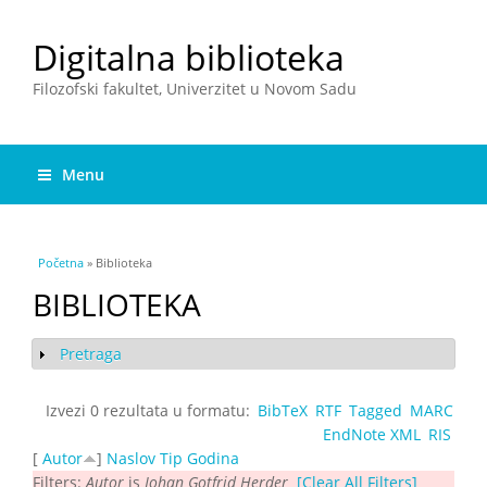
Digitalna biblioteka
Filozofski fakultet, Univerzitet u Novom Sadu
Menu
You are here
Početna
» Biblioteka
BIBLIOTEKA
Pretraga
Show
Izvezi 0 rezultata u formatu:
BibTeX
RTF
Tagged
MARC
EndNote XML
RIS
[
Autor
]
Naslov
Tip
Godina
Filters:
Autor
is
Johan Gotfrid Herder
[Clear All Filters]