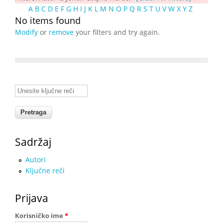
A
B
C
D
E
F
G
H
I
J
K
L
M
N
O
P
Q
R
S
T
U
V
W
X
Y
Z
No items found
Modify
or
remove
your filters and try again.
Unesite ključne reči
Sadržaj
Autori
Ključne reči
Prijava
Korisničko ime
*