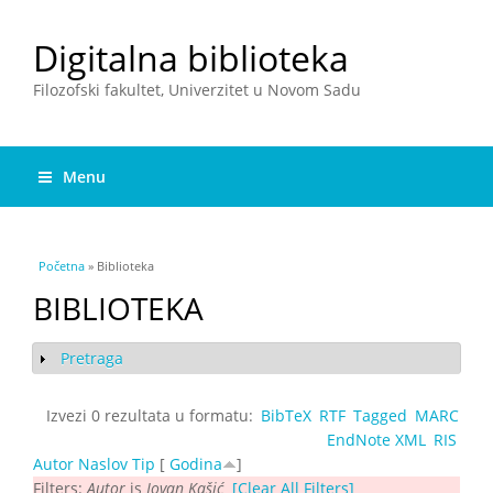
Digitalna biblioteka
Filozofski fakultet, Univerzitet u Novom Sadu
Menu
You are here
Početna
» Biblioteka
BIBLIOTEKA
Pretraga
Show
Izvezi 0 rezultata u formatu:
BibTeX
RTF
Tagged
MARC
EndNote XML
RIS
Autor
Naslov
Tip
[
Godina
]
Filters:
Autor
is
Jovan Kašić
[Clear All Filters]