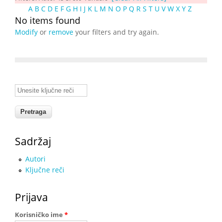
A
B
C
D
E
F
G
H
I
J
K
L
M
N
O
P
Q
R
S
T
U
V
W
X
Y
Z
No items found
Modify
or
remove
your filters and try again.
Unesite ključne reči
Sadržaj
Autori
Ključne reči
Prijava
Korisničko ime
*