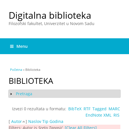
Digitalna biblioteka
Filozofski fakultet, Univerzitet u Novom Sadu
Menu
You are here
Početna
» Biblioteka
BIBLIOTEKA
Pretraga
Show
Izvezi 0 rezultata u formatu:
BibTeX
RTF
Tagged
MARC
EndNote XML
RIS
[
Autor
]
Naslov
Tip
Godina
Filters:
Autor
is
Sreto Tanasić
[Clear All Filters]