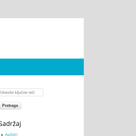
Unesite ključne reči
Sadržaj
Autori