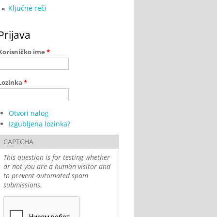
Ključne reči
Prijava
Korisničko ime
*
Lozinka
*
Otvori nalog
Izgubljena lozinka?
CAPTCHA
This question is for testing whether
or not you are a human visitor and
to prevent automated spam
submissions.