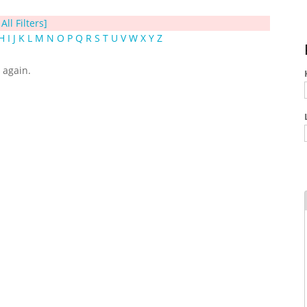
All Filters]
H
I
J
K
L
M
N
O
P
Q
R
S
T
U
V
W
X
Y
Z
y again.