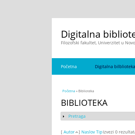
Digitalna bibliot
Filozofski fakultet, Univerzitet u No
Početna
Digitalna bilbliotek
You are here
Početna
» Biblioteka
BIBLIOTEKA
Pretraga
Show
[
Autor
]
Naslov
Tip
Izvezi 0 rezulta