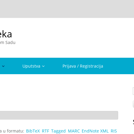
eka
vom Sadu
a
Uputstva
Prijava / Registracija
ta u formatu:
BibTeX
RTF
Tagged
MARC
EndNote XML
RIS