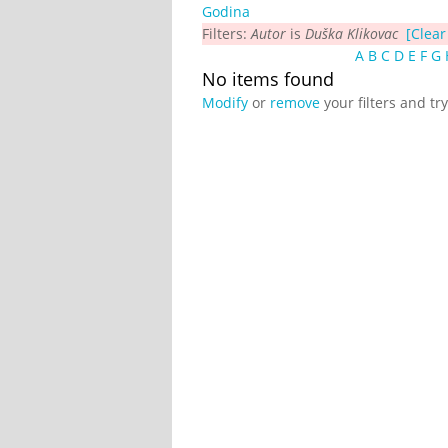
Godina
Filters:
Autor
is
Duška Klikovac
[Clear 
A
B
C
D
E
F
G
No items found
Modify
or
remove
your filters and tr