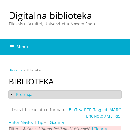
Digitalna biblioteka
Filozofski fakultet, Univerzitet u Novom Sadu
Menu
You are here
Početna
» Biblioteka
BIBLIOTEKA
Pretraga
Show
Izvezi 1 rezultata u formatu:
BibTeX
RTF
Tagged
MARC
EndNote XML
RIS
Autor
Naslov
[
Tip
]
Godina
Filters:
Autor
is
Ljiljana Pešikan–Ljuštanović
[Clear All