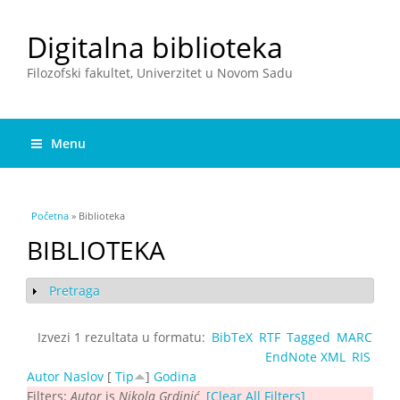
Digitalna biblioteka
Filozofski fakultet, Univerzitet u Novom Sadu
Menu
You are here
Početna
» Biblioteka
BIBLIOTEKA
Pretraga
Show
Izvezi 1 rezultata u formatu:
BibTeX
RTF
Tagged
MARC
EndNote XML
RIS
Autor
Naslov
[
Tip
]
Godina
Filters:
Autor
is
Nikola Grdinić
[Clear All Filters]