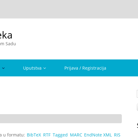
eka
vom Sadu
a
Uputstva
Prijava / Registracija
ta u formatu:
BibTeX
RTF
Tagged
MARC
EndNote XML
RIS