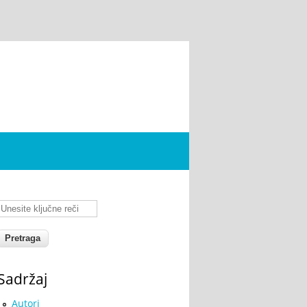
Unesite ključne reči
Sadržaj
Autori