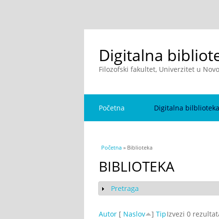
Digitalna bibliot
Filozofski fakultet, Univerzitet u No
Početna
Digitalna bilbliotek
You are here
Početna
» Biblioteka
BIBLIOTEKA
Pretraga
Show
Autor
[
Naslov
]
Tip
Izvezi 0 rezulta