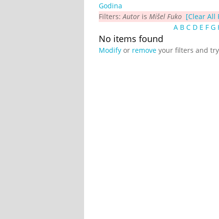
Godina
Filters:
Autor
is
Mišel Fuko
[Clear All 
A
B
C
D
E
F
G
No items found
Modify
or
remove
your filters and tr