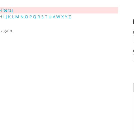
Filters]
H
I
J
K
L
M
N
O
P
Q
R
S
T
U
V
W
X
Y
Z
y again.