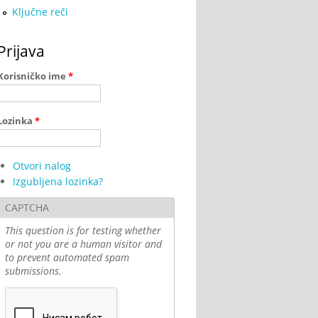
Ključne reči
Prijava
Korisničko ime
*
Lozinka
*
Otvori nalog
Izgubljena lozinka?
CAPTCHA
This question is for testing whether
or not you are a human visitor and
to prevent automated spam
submissions.