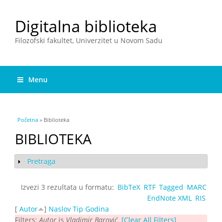
Digitalna biblioteka
Filozofski fakultet, Univerzitet u Novom Sadu
Menu
You are here
Početna
» Biblioteka
BIBLIOTEKA
Pretraga
Show
Izvezi 3 rezultata u formatu:
BibTeX
RTF
Tagged
MARC
EndNote XML
RIS
[
Autor
]
Naslov
Tip
Godina
Filters:
Autor
is
Vladimir Barović
[Clear All Filters]