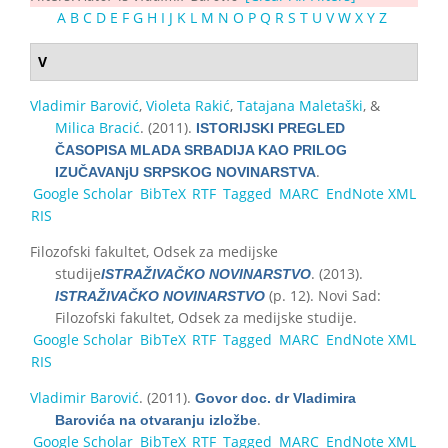
A
B
C
D
E
F
G
H
I
J
K
L
M
N
O
P
Q
R
S
T
U
V
W
X
Y
Z
V
Vladimir Barović
,
Violeta Rakić
,
Tatajana Maletaški
, &
Milica Bracić
. (2011).
ISTORIJSKI PREGLED
ČASOPISA MLADA SRBADIJA KAO PRILOG
.
IZUČAVANјU SRPSKOG NOVINARSTVA
Google Scholar
BibTeX
RTF
Tagged
MARC
EndNote XML
RIS
Filozofski fakultet, Odsek za medijske
studije
. (2013).
ISTRAŽIVAČKO NOVINARSTVO
(p. 12). Novi Sad:
ISTRAŽIVAČKO NOVINARSTVO
Filozofski fakultet, Odsek za medijske studije.
Google Scholar
BibTeX
RTF
Tagged
MARC
EndNote XML
RIS
Vladimir Barović
. (2011).
Govor doc. dr Vladimira
.
Barovića na otvaranju izložbe
Google Scholar
BibTeX
RTF
Tagged
MARC
EndNote XML