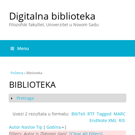
Digitalna biblioteka
Filozofski fakultet, Univerzitet u Novom Sadu
Menu
You are here
Početna
» Biblioteka
BIBLIOTEKA
Pretraga
Show
Izvezi 2 rezultata u formatu:
BibTeX
RTF
Tagged
MARC
EndNote XML
RIS
Autor
Naslov
Tip
[
Godina
]
Filters:
Autor
is
Zlatomir Gajić
[Clear All Filters]