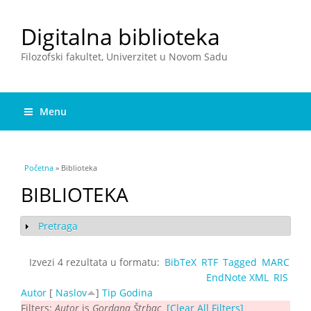
Digitalna biblioteka
Filozofski fakultet, Univerzitet u Novom Sadu
Menu
You are here
Početna
» Biblioteka
BIBLIOTEKA
Pretraga
Show
Izvezi 4 rezultata u formatu:
BibTeX
RTF
Tagged
MARC
EndNote XML
RIS
Autor
[
Naslov
]
Tip
Godina
Filters:
Autor
is
Gordana Štrbac
[Clear All Filters]