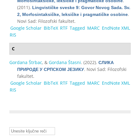
.
Morfosintaksičke, leksičke i pragmatičke osobine
(2011).
Lingvističke sveske 9: Govor Novog Sada. Sv.
.
2, Morfosintaksičke, leksičke i pragmatičke osobine
Novi Sad: Filozofski fakultet.
Google Scholar
BibTeX
RTF
Tagged
MARC
EndNote XML
RIS
С
Gordana Štrbac
, &
Gordana Štasni
. (2022).
СЛИКА
. Novi Sad: Filozofski
ПРИРОДЕ У СРПСКОМ ЈЕЗИКУ
fakultet.
Google Scholar
BibTeX
RTF
Tagged
MARC
EndNote XML
RIS
Unesite ključne reči