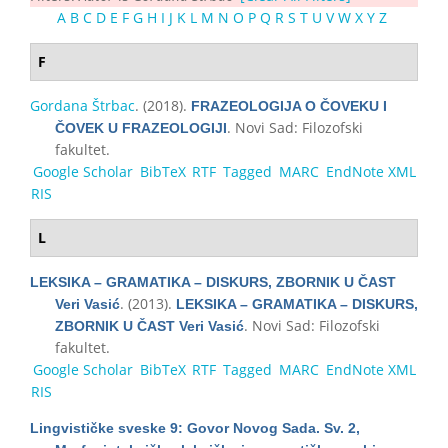
A
B
C
D
E
F
G
H
I
J
K
L
M
N
O
P
Q
R
S
T
U
V
W
X
Y
Z
F
Gordana Štrbac
. (2018).
FRAZEOLOGIJA O ČOVEKU I
. Novi Sad: Filozofski
ČOVEK U FRAZEOLOGIJI
fakultet.
Google Scholar
BibTeX
RTF
Tagged
MARC
EndNote XML
RIS
L
LEKSIKA – GRAMATIKA – DISKURS, ZBORNIK U ČAST
. (2013).
Veri Vasić
LEKSIKA – GRAMATIKA – DISKURS,
. Novi Sad: Filozofski
ZBORNIK U ČAST Veri Vasić
fakultet.
Google Scholar
BibTeX
RTF
Tagged
MARC
EndNote XML
RIS
Lingvističke sveske 9: Govor Novog Sada. Sv. 2,