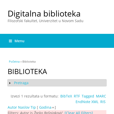
Digitalna biblioteka
Filozofski fakultet, Univerzitet u Novom Sadu
Menu
You are here
Početna
» Biblioteka
BIBLIOTEKA
Pretraga
Show
Izvezi 1 rezultata u formatu:
BibTeX
RTF
Tagged
MARC
EndNote XML
RIS
Autor
Naslov
Tip
[
Godina
]
Filters:
Autor
is
Žarko Bošnjaković
[Clear All Filters]