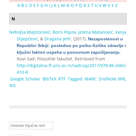
A
B
C
D
E
F
G
H
I
J
K
L
M
N
O
P
Q
R
S
T
U
V
W
X
Y
Z
N
Nebojša Majstorović
,
Boris Popov
,
Jelena Matanović
,
Vanja
Slijepčević
, &
Dragana Jelić
. (2017).
Nezaposlenost u
Republici Srbiji: posledice po psiho-fizičko zdravlje i
.
ključni faktori uspeha u ponovnom zapošljavanju
Novi Sad: Filozofski fakultet. Retrieved from
http://digitalna.ff.uns.ac.rs/sadrzaj/2017/978-86-6065-
410-8
Google Scholar
BibTeX
RTF
Tagged
MARC
EndNote XML
RIS
Unesite ključne reči