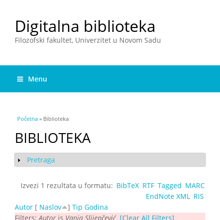
Digitalna biblioteka
Filozofski fakultet, Univerzitet u Novom Sadu
Menu
You are here
Početna
» Biblioteka
BIBLIOTEKA
Pretraga
Show
Izvezi 1 rezultata u formatu:
BibTeX
RTF
Tagged
MARC
EndNote XML
RIS
Autor
[
Naslov
]
Tip
Godina
Filters:
Autor
is
Vanja Slijepčević
[Clear All Filters]