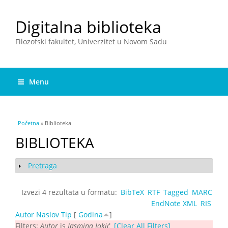
Digitalna biblioteka
Filozofski fakultet, Univerzitet u Novom Sadu
Menu
You are here
Početna
» Biblioteka
BIBLIOTEKA
Pretraga
Show
Izvezi 4 rezultata u formatu:
BibTeX
RTF
Tagged
MARC
EndNote XML
RIS
Autor
Naslov
Tip
[
Godina
]
Filters:
Autor
is
Jasmina Jokić
[Clear All Filters]