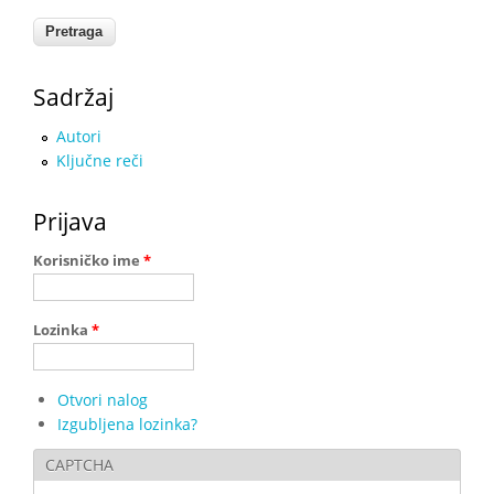
Sadržaj
Autori
Ključne reči
Prijava
Korisničko ime
*
Lozinka
*
Otvori nalog
Izgubljena lozinka?
CAPTCHA