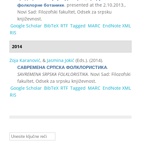
. presented at the 2.10.2013.,
фолклорне ботанике
Novi Sad: Filozofski fakultet, Odsek za srpsku
književnost.
Google Scholar
BibTeX
RTF
Tagged
MARC
EndNote XML
RIS
2014
Zoja Karanović
, &
Jasmina Jokić
(Eds.)
. (2014).
.
САВРЕМЕНА СРПСКА ФОЛКЛОРИСТИКА
SAVREMENA SRPSKA FOLKLORISTIKA
. Novi Sad: Filozofski
fakultet, Odsek za srpsku književnost.
Google Scholar
BibTeX
RTF
Tagged
MARC
EndNote XML
RIS
Unesite ključne reči