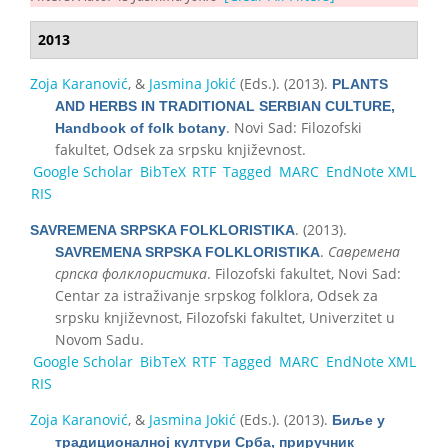
2013
Zoja Karanović
, &
Jasmina Jokić
(Eds.)
. (2013).
PLANTS
AND HERBS IN TRADITIONAL SERBIAN CULTURE,
. Novi Sad: Filozofski
Handbook of folk botany
fakultet, Odsek za srpsku književnost.
Google Scholar
BibTeX
RTF
Tagged
MARC
EndNote XML
RIS
. (2013).
SAVREMENA SRPSKA FOLKLORISTIKA
.
Савремена
SAVREMENA SRPSKA FOLKLORISTIKA
српска фолклористика
. Filozofski fakultet, Novi Sad:
Centar za istraživanje srpskog folklora, Odsek za
srpsku književnost, Filozofski fakultet, Univerzitet u
Novom Sadu.
Google Scholar
BibTeX
RTF
Tagged
MARC
EndNote XML
RIS
Zoja Karanović
, &
Jasmina Jokić
(Eds.)
. (2013).
Биље у
традиционалној култури Срба, приручник