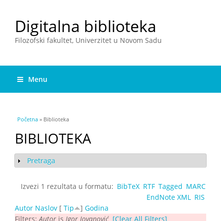
Digitalna biblioteka
Filozofski fakultet, Univerzitet u Novom Sadu
Menu
You are here
Početna
» Biblioteka
BIBLIOTEKA
Pretraga
Show
Izvezi 1 rezultata u formatu:
BibTeX
RTF
Tagged
MARC
EndNote XML
RIS
Autor
Naslov
[
Tip
]
Godina
Filters:
Autor
is
Igor Jovanović
[Clear All Filters]