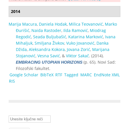
2014
Marija Macura
,
Daniela Hodak
,
Milica Teovanović
,
Marko
Đurišić
,
Naida Rastoder
,
Ilda Ramović
,
Miodrag
Regodić
,
Seada Buljubašić
,
Katarina Marković
,
Ivana
Mihaljuk
,
Smiljana Živkov
,
Vuko Jovanović
,
Danka
Džida
,
Aleksandra Kokora
,
Jovana Zorić
,
Marijana
Stojanović
,
Vesna Savić
, &
Viktor Sakač
. (2014).
(p. 65). Novi Sad:
EMBRACING UTOPIAN HORIZONS
Filozofski fakultet.
Google Scholar
BibTeX
RTF
Tagged
MARC
EndNote XML
RIS
Unesite ključne reči