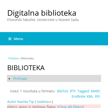
Digitalna biblioteka
Filozofski fakultet, Univerzitet u Novom Sadu
Menu
You are here
Početna
» Biblioteka
BIBLIOTEKA
Pretraga
Show
Izvezi 1 rezultata u formatu:
BibTeX
RTF
Tagged
MARC
EndNote XML
RIS
Autor
Naslov
Tip
[
Godina
]
Filters:
Autor
is
Smiljana Živkov
[Clear All Filters]