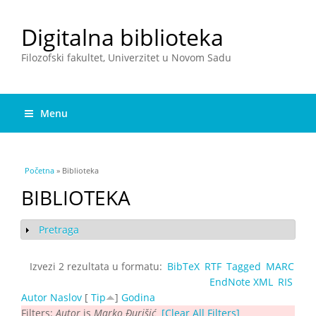
Digitalna biblioteka
Filozofski fakultet, Univerzitet u Novom Sadu
Menu
You are here
Početna
» Biblioteka
BIBLIOTEKA
Pretraga
Show
Izvezi 2 rezultata u formatu:
BibTeX
RTF
Tagged
MARC
EndNote XML
RIS
Autor
Naslov
[
Tip
]
Godina
Filters:
Autor
is
Marko Đurišić
[Clear All Filters]