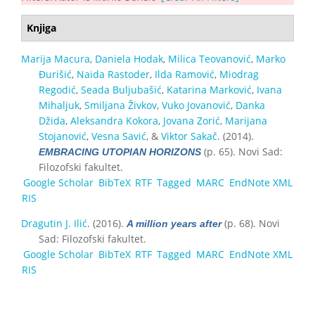
Knjiga
Marija Macura
,
Daniela Hodak
,
Milica Teovanović
,
Marko
Đurišić
,
Naida Rastoder
,
Ilda Ramović
,
Miodrag
Regodić
,
Seada Buljubašić
,
Katarina Marković
,
Ivana
Mihaljuk
,
Smiljana Živkov
,
Vuko Jovanović
,
Danka
Džida
,
Aleksandra Kokora
,
Jovana Zorić
,
Marijana
Stojanović
,
Vesna Savić
, &
Viktor Sakač
. (2014).
(p. 65). Novi Sad:
EMBRACING UTOPIAN HORIZONS
Filozofski fakultet.
Google Scholar
BibTeX
RTF
Tagged
MARC
EndNote XML
RIS
Dragutin J. Ilić
. (2016).
(p. 68). Novi
A million years after
Sad: Filozofski fakultet.
Google Scholar
BibTeX
RTF
Tagged
MARC
EndNote XML
RIS