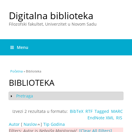
Digitalna biblioteka
Filozofski fakultet, Univerzitet u Novom Sadu
Menu
You are here
Početna
» Biblioteka
BIBLIOTEKA
Pretraga
Show
Izvezi 2 rezultata u formatu:
BibTeX
RTF
Tagged
MARC
EndNote XML
RIS
Autor
[
Naslov
]
Tip
Godina
Filters:
Autor
is
Nebojša Majstorović
[Clear All Filters]