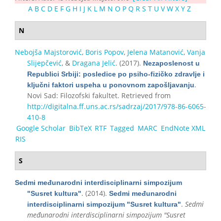
A
B
C
D
E
F
G
H
I
J
K
L
M
N
O
P
Q
R
S
T
U
V
W
X
Y
Z
N
Nebojša Majstorović
,
Boris Popov
,
Jelena Matanović
,
Vanja
Slijepčević
, &
Dragana Jelić
. (2017).
Nezaposlenost u
Republici Srbiji: posledice po psiho-fizičko zdravlje i
.
ključni faktori uspeha u ponovnom zapošljavanju
Novi Sad: Filozofski fakultet. Retrieved from
http://digitalna.ff.uns.ac.rs/sadrzaj/2017/978-86-6065-
410-8
Google Scholar
BibTeX
RTF
Tagged
MARC
EndNote XML
RIS
S
Sedmi međunarodni interdisciplinarni simpozijum
. (2014).
"Susret kultura"
Sedmi međunarodni
.
Sedmi
interdisciplinarni simpozijum "Susret kultura"
međunarodni interdisciplinarni simpozijum "Susret