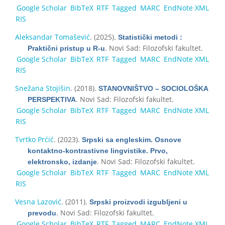
Google Scholar
BibTeX
RTF
Tagged
MARC
EndNote XML
RIS
Aleksandar Tomašević
. (2025).
Statistički metodi :
. Novi Sad: Filozofski fakultet.
Praktični pristup u R-u
Google Scholar
BibTeX
RTF
Tagged
MARC
EndNote XML
RIS
Snežana Stojišin
. (2018).
STANOVNIŠTVO – SOCIOLOŠKA
. Novi Sad: Filozofski fakultet.
PERSPEKTIVA
Google Scholar
BibTeX
RTF
Tagged
MARC
EndNote XML
RIS
Tvrtko Prćić
. (2023).
Srpski sa engleskim. Osnove
kontaktno-kontrastivne lingvistike. Prvo,
. Novi Sad: Filozofski fakultet.
elektronsko, izdanje
Google Scholar
BibTeX
RTF
Tagged
MARC
EndNote XML
RIS
Vesna Lazović
. (2011).
Srpski proizvodi izgubljeni u
. Novi Sad: Filozofski fakultet.
prevodu
Google Scholar
BibTeX
RTF
Tagged
MARC
EndNote XML