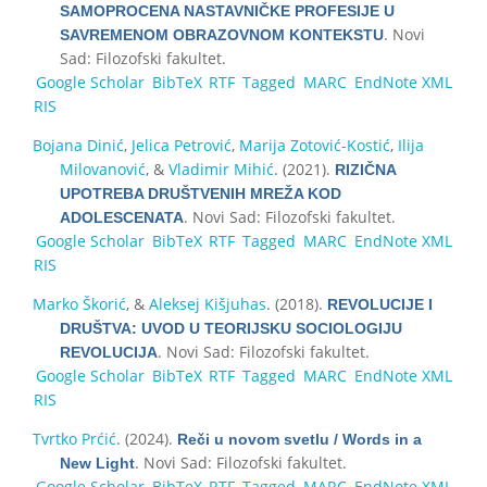
SAMOPROCENA NASTAVNIČKE PROFESIJE U
. Novi
SAVREMENOM OBRAZOVNOM KONTEKSTU
Sad: Filozofski fakultet.
Google Scholar
BibTeX
RTF
Tagged
MARC
EndNote XML
RIS
Bojana Dinić
,
Jelica Petrović
,
Marija Zotović-Kostić
,
Ilija
Milovanović
, &
Vladimir Mihić
. (2021).
RIZIČNA
UPOTREBA DRUŠTVENIH MREŽA KOD
. Novi Sad: Filozofski fakultet.
ADOLESCENATA
Google Scholar
BibTeX
RTF
Tagged
MARC
EndNote XML
RIS
Marko Škorić
, &
Aleksej Kišjuhas
. (2018).
REVOLUCIJE I
DRUŠTVA: UVOD U TEORIJSKU SOCIOLOGIJU
. Novi Sad: Filozofski fakultet.
REVOLUCIJA
Google Scholar
BibTeX
RTF
Tagged
MARC
EndNote XML
RIS
Tvrtko Prćić
. (2024).
Reči u novom svetlu / Words in a
. Novi Sad: Filozofski fakultet.
New Light
Google Scholar
BibTeX
RTF
Tagged
MARC
EndNote XML