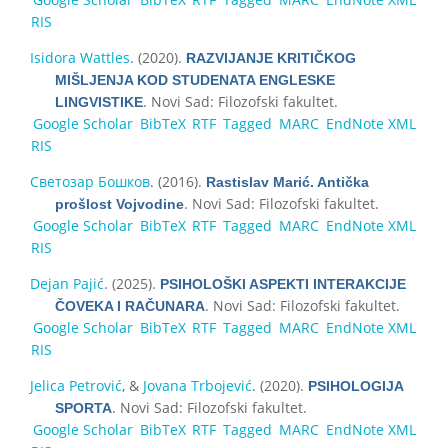
RIS
Isidora Wattles
. (2020).
RAZVIJANJE KRITIČKOG
MIŠLJENJA KOD STUDENATA ENGLESKE
. Novi Sad: Filozofski fakultet.
LINGVISTIKE
Google Scholar
BibTeX
RTF
Tagged
MARC
EndNote XML
RIS
Светозар Бошков
. (2016).
Rastislav Marić. Antička
. Novi Sad: Filozofski fakultet.
prošlost Vojvodine
Google Scholar
BibTeX
RTF
Tagged
MARC
EndNote XML
RIS
Dejan Pajić
. (2025).
PSIHOLOŠKI ASPEKTI INTERAKCIJE
. Novi Sad: Filozofski fakultet.
ČOVEKA I RAČUNARA
Google Scholar
BibTeX
RTF
Tagged
MARC
EndNote XML
RIS
Jelica Petrović
, &
Jovana Trbojević
. (2020).
PSIHOLOGIJA
. Novi Sad: Filozofski fakultet.
SPORTA
Google Scholar
BibTeX
RTF
Tagged
MARC
EndNote XML