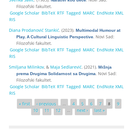
Filozofski fakultet.
Google Scholar
BibTeX
RTF
Tagged
MARC
EndNote XML
RIS
Diana Prodanović Stankić
. (2023).
Multimodal Humour at
. Novi Sad:
Play. A Cultural Linguistic Perspective
Filozofski fakultet.
Google Scholar
BibTeX
RTF
Tagged
MARC
EndNote XML
RIS
Smiljana Milinkov
, &
Maja Sedlarević
. (2021).
Mržnja
. Novi Sad:
prema Drugima Solidarnost sa Drugima
Filozofski fakultet.
Google Scholar
BibTeX
RTF
Tagged
MARC
EndNote XML
RIS
Pages
« first
‹ previous
…
4
5
6
7
8
9
10
11
12
…
next ›
last »