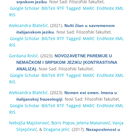
. Novi Sad: Filozofski fakultet.
srpskom jeziku
Google Scholar
BibTeX
RTF
Tagged
MARC
EndNote XML
RIS
Aleksandra Blatešić
. (2021).
Nulti član u savremenom
. Novi Sad: Filozofski fakultet.
italijanskom jeziku
Google Scholar
BibTeX
RTF
Tagged
MARC
EndNote XML
RIS
Gordana Ristić
. (2023).
NOVOZAVETNE PAREMIJE U
NEMAČKOM I SRPSKOM JEZIKU (KONTRASTIVNA
. Novi Sad: Filozofski fakultet.
ANALIZA)
Google Scholar
BibTeX
RTF
Tagged
MARC
EndNote XML
RIS
Aleksandra Blatešić
. (2023).
Nomen est omen. Imena u
. Novi Sad: Filozofski fakultet.
italijanskoj frazeologiji
Google Scholar
BibTeX
RTF
Tagged
MARC
EndNote XML
RIS
Nebojša Majstorović
,
Boris Popov
,
Jelena Matanović
,
Vanja
Slijepčević
, &
Dragana Jelić
. (2017).
Nezaposlenost u