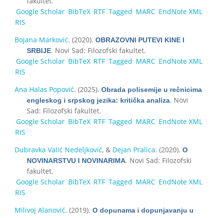
fakultet.
Google Scholar
BibTeX
RTF
Tagged
MARC
EndNote XML
RIS
Bojana Marković
. (2020).
OBRAZOVNI PUTEVI KINE I
. Novi Sad: Filozofski fakultet.
SRBIJE
Google Scholar
BibTeX
RTF
Tagged
MARC
EndNote XML
RIS
Ana Halas Popović
. (2025).
Obrada polisemije u rečnicima
. Novi
engleskog i srpskog jezika: kritička analiza
Sad: Filozofski fakultet.
Google Scholar
BibTeX
RTF
Tagged
MARC
EndNote XML
RIS
Dubravka Valić Nedeljković
, &
Dejan Pralica
. (2020).
O
. Novi Sad: Filozofski
NOVINARSTVU I NOVINARIMA
fakultet.
Google Scholar
BibTeX
RTF
Tagged
MARC
EndNote XML
RIS
Milivoj Alanović
. (2019).
O dopunama i dopunjavanju u