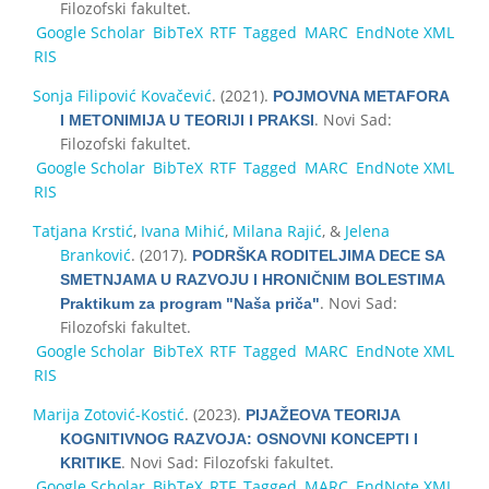
Filozofski fakultet.
Google Scholar
BibTeX
RTF
Tagged
MARC
EndNote XML
RIS
Sonja Filipović Kovačević
. (2021).
POJMOVNA METAFORA
. Novi Sad:
I METONIMIJA U TEORIJI I PRAKSI
Filozofski fakultet.
Google Scholar
BibTeX
RTF
Tagged
MARC
EndNote XML
RIS
Tatjana Krstić
,
Ivana Mihić
,
Milana Rajić
, &
Jelena
Branković
. (2017).
PODRŠKA RODITELJIMA DECE SA
SMETNJAMA U RAZVOJU I HRONIČNIM BOLESTIMA
. Novi Sad:
Praktikum za program "Naša priča"
Filozofski fakultet.
Google Scholar
BibTeX
RTF
Tagged
MARC
EndNote XML
RIS
Marija Zotović-Kostić
. (2023).
PIJAŽEOVA TEORIJA
KOGNITIVNOG RAZVOJA: OSNOVNI KONCEPTI I
. Novi Sad: Filozofski fakultet.
KRITIKE
Google Scholar
BibTeX
RTF
Tagged
MARC
EndNote XML