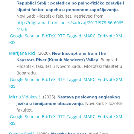
Republici Srbiji: posledice po psiho-fizičko zdravlje i
.
ključni faktori uspeha u ponovnom zapošljavanju
Novi Sad: Filozofski fakultet. Retrieved from
http://digitalna.ff.uns.ac.rs/sadrzaj/2017/978-86-6065-
410-8
Google Scholar
BibTeX
RTF
Tagged
MARC
EndNote XML
RIS
Marijana Ricl
. (2020).
New Inscriptions from The
. Beograd:
Kaystors River (Kucuk Menderes) Valley
Filozofski fakultet u Novom Sadu, Filozofski fakultet u
Beogradu.
Google Scholar
BibTeX
RTF
Tagged
MARC
EndNote XML
RIS
Mirna Vidaković
. (2025).
Nastava poslovnog engleskog
. Novi Sad: Filozofski
jezika u tercijarnom obrazovanju
fakultet.
Google Scholar
BibTeX
RTF
Tagged
MARC
EndNote XML
RIS
Svenka Savić
. (1985).
. Novi Sad:
Narativi kod dece