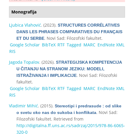
Monografija
Ljubica Vlahović
. (2023).
STRUCTURES CORRÉLATIVES
DANS LES PHRASES COMPARATIVES DU FRANÇAIS
. Novi Sad: Filozofski fakultet.
ET DU SERBE
Google Scholar
BibTeX
RTF
Tagged
MARC
EndNote XML
RIS
Jagoda Topalov
. (2026).
STRATEGIJSKA KOMPETENCIJA
U ČITANJU NA STRANOM JEZIKU: MODELI,
. Novi Sad: Filozofski
ISTRAŽIVANJA I IMPLIKACIJE
fakultet.
Google Scholar
BibTeX
RTF
Tagged
MARC
EndNote XML
RIS
Vladimir Mihić
. (2015).
Stereotipi i predrasude : od slike
. Novi Sad:
o svetu oko nas do sukoba i konflikata
Filozofski fakultet. Retrieved from
http://digitalna.ff.uns.ac.rs/sadrzaj/2015/978-86-6065-
320-0