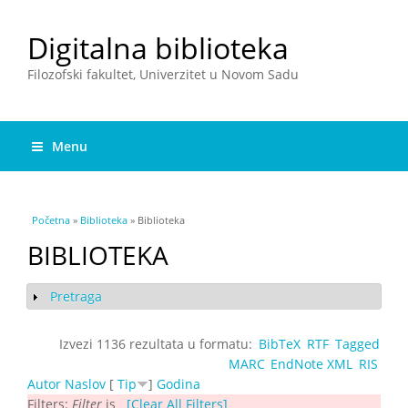
Digitalna biblioteka
Filozofski fakultet, Univerzitet u Novom Sadu
Menu
You are here
Početna
»
Biblioteka
» Biblioteka
BIBLIOTEKA
Pretraga
Show
Izvezi 1136 rezultata u formatu:
BibTeX
RTF
Tagged
MARC
EndNote XML
RIS
Autor
Naslov
[
Tip
]
Godina
Filters:
Filter
is
[Clear All Filters]