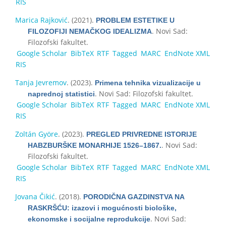
RIS
Маricа Rајkоvić
. (2021).
PRОBLЕМ ЕSТЕТIKЕ U
. Novi Sad:
FILОZОFIЈI NЕМАČKОG IDЕАLIZМА
Filozofski fakultet.
Google Scholar
BibTeX
RTF
Tagged
MARC
EndNote XML
RIS
Tanja Jevremov
. (2023).
Primena tehnika vizualizacije u
. Novi Sad: Filozofski fakultet.
naprednoj statistici
Google Scholar
BibTeX
RTF
Tagged
MARC
EndNote XML
RIS
Zoltán Györe
. (2023).
PREGLED PRIVREDNE ISTORIJE
. Novi Sad:
HABZBURŠKE MONARHIJE 1526–1867.
Filozofski fakultet.
Google Scholar
BibTeX
RTF
Tagged
MARC
EndNote XML
RIS
Jovana Čikić
. (2018).
PORODIČNA GAZDINSTVA NA
RASKRŠĆU: izazovi i mogućnosti biološke,
. Novi Sad:
ekonomske i socijalne reprodukcije