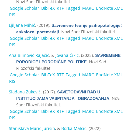
Novi Sad: Filozofski fakultet.
Google Scholar
BibTeX
RTF
Tagged
MARC
EndNote XML
RIS
Ljiljana Mihić
. (2019).
Savremene teorije psihopatologije:
. Novi Sad: Filozofski fakultet.
anksiozni poremećaji
Google Scholar
BibTeX
RTF
Tagged
MARC
EndNote XML
RIS
Ana Bilinović Rajačić
, &
Jovana Čikić
. (2025).
SAVREMENE
. Novi Sad:
PORODICE I PORODIČNE POLITIKE
Filozofski fakultet.
Google Scholar
BibTeX
RTF
Tagged
MARC
EndNote XML
RIS
Slađana Zuković
. (2017).
SAVETODAVNI RAD U
. Novi
INSTITUCIJAMA VASPITANJA I OBRAZOVANJA
Sad: Filozofski fakultet.
Google Scholar
BibTeX
RTF
Tagged
MARC
EndNote XML
RIS
Stanislava Marić Jurišin
, &
Borka Malčić
. (2022).