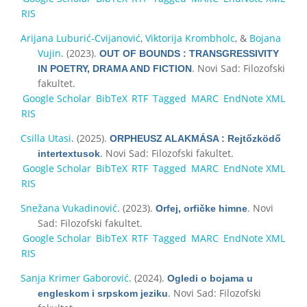
RIS
Arijana Luburić-Cvijanović
,
Viktorija Krombholc
, &
Bojana
Vujin
. (2023).
OUT OF BOUNDS : TRANSGRESSIVITY
. Novi Sad: Filozofski
IN POETRY, DRAMA AND FICTION
fakultet.
Google Scholar
BibTeX
RTF
Tagged
MARC
EndNote XML
RIS
Csilla Utasi
. (2025).
ORPHEUSZ ALAKMÁSA : Rejtőzködő
. Novi Sad: Filozofski fakultet.
intertextusok
Google Scholar
BibTeX
RTF
Tagged
MARC
EndNote XML
RIS
Snežana Vukadinović
. (2023).
. Novi
Orfej, orfičke himne
Sad: Filozofski fakultet.
Google Scholar
BibTeX
RTF
Tagged
MARC
EndNote XML
RIS
Sanja Krimer Gaborović
. (2024).
Ogledi o bojama u
. Novi Sad: Filozofski
engleskom i srpskom jeziku