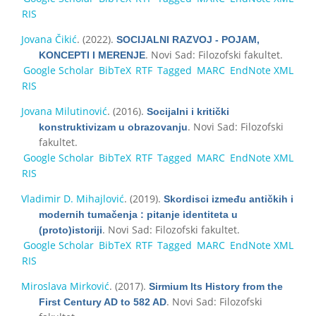
RIS
Jovana Čikić
. (2022).
SOCIJALNI RAZVOJ - POJAM,
. Novi Sad: Filozofski fakultet.
KONCEPTI I MERENJE
Google Scholar
BibTeX
RTF
Tagged
MARC
EndNote XML
RIS
Jovana Milutinović
. (2016).
Socijalni i kritički
. Novi Sad: Filozofski
konstruktivizam u obrazovanju
fakultet.
Google Scholar
BibTeX
RTF
Tagged
MARC
EndNote XML
RIS
Vladimir D. Mihajlović
. (2019).
Skordisci između antičkih i
modernih tumačenja : pitanje identiteta u
. Novi Sad: Filozofski fakultet.
(proto)istoriji
Google Scholar
BibTeX
RTF
Tagged
MARC
EndNote XML
RIS
Miroslava Mirković
. (2017).
Sirmium Its History from the
. Novi Sad: Filozofski
First Century AD to 582 AD