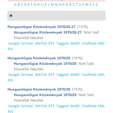
A
B
C
D
E
F
G
H
I
J
K
L
M
N
O
P
Q
R
S
T
U
V
W
X
Y
Z
H
. (1976).
Hungarológiai Közlemények 1976/26-27
. Novi Sad:
Hungarológiai Közlemények 1976/26-27
Filozofski fakultet.
Google Scholar
BibTeX
RTF
Tagged
MARC
EndNote XML
RIS
. (1976).
Hungarológiai Közlemények 1976/28
. Novi Sad:
Hungarológiai Közlemények 1976/28
Filozofski fakultet.
Google Scholar
BibTeX
RTF
Tagged
MARC
EndNote XML
RIS
. (1976).
Hungarológiai Közlemények 1976/29
. Novi Sad:
Hungarológiai Közlemények 1976/29
Filozofski fakultet.
Google Scholar
BibTeX
RTF
Tagged
MARC
EndNote XML
RIS