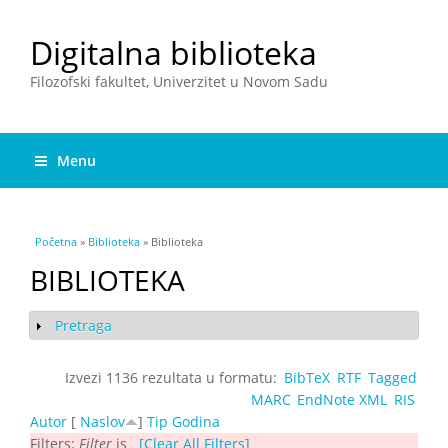
Digitalna biblioteka
Filozofski fakultet, Univerzitet u Novom Sadu
Menu
You are here
Početna
»
Biblioteka
» Biblioteka
BIBLIOTEKA
Pretraga
Show
Izvezi 1136 rezultata u formatu:
BibTeX
RTF
Tagged
MARC
EndNote XML
RIS
Autor
[
Naslov
]
Tip
Godina
Filters:
Filter
is
[Clear All Filters]