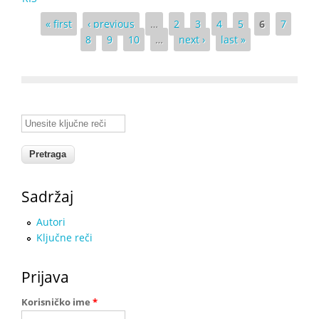
Pages
« first
‹ previous
…
2
3
4
5
6
7
8
9
10
…
next ›
last »
Unesite ključne reči
Sadržaj
Autori
Ključne reči
Prijava
Korisničko ime
*