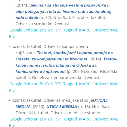
(2014).
Seminari za sticanje veština pripravnika u
cilju polaganja ispita za licencu radi samostalnog
(p. 32). Novi Sad: Filozofski fakultet,
rada u školi
Odsek za srpsku književnost.
Google Scholar
BibTeX
RTF
Tagged
MARC
EndNote XML
RIS
Filozofski fakultet, Odsek za komparativnu
književnost
Testovi, kolokvijumi i ispitna pitanja na
. (2014).
Odseku za komparativnu književnost
Testovi,
kolokvijumi i ispitna pitanja na Odseku za
(p. 20). Novi Sad: Filozofski
komparativnu književnost
fakultet, Odsek za komparativnu književnost.
Google Scholar
BibTeX
RTF
Tagged
MARC
EndNote XML
RIS
Filozofski fakultet, Odsek za medijske studije
UTICAJ
. (2013).
(p. 16). Novi Sad:
MEDIJA
UTICAJ MEDIJA
Filozofski fakultet, Odsek za medijske studije.
Google Scholar
BibTeX
RTF
Tagged
MARC
EndNote XML
RIS