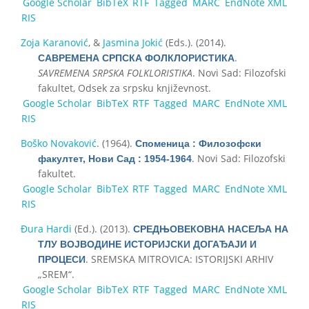
Google Scholar
BibTeX
RTF
Tagged
MARC
EndNote XML
RIS
Zoja Karanović
, &
Jasmina Jokić
(Eds.)
. (2014).
.
САВРЕМЕНА СРПСКА ФОЛКЛОРИСТИКА
SAVREMENA SRPSKA FOLKLORISTIKA
. Novi Sad: Filozofski
fakultet, Odsek za srpsku književnost.
Google Scholar
BibTeX
RTF
Tagged
MARC
EndNote XML
RIS
Boško Novaković
. (1964).
Споменица : Филозофски
. Novi Sad: Filozofski
факултет, Нови Сад : 1954-1964
fakultet.
Google Scholar
BibTeX
RTF
Tagged
MARC
EndNote XML
RIS
Đura Hardi
(Ed.)
. (2013).
СРЕДЊОВЕКОВНА НАСЕЉА НА
ТЛУ ВОЈВОДИНЕ ИСТОРИЈСКИ ДОГАЂАЈИ И
. SREMSKA MITROVICA: ISTORIJSKI ARHIV
ПРОЦЕСИ
„SREM“.
Google Scholar
BibTeX
RTF
Tagged
MARC
EndNote XML
RIS