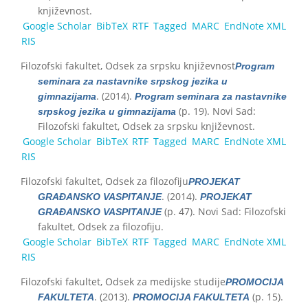
književnost.
Google Scholar
BibTeX
RTF
Tagged
MARC
EndNote XML
RIS
Filozofski fakultet, Odsek za srpsku književnost
Program
seminara za nastavnike srpskog jezika u
. (2014).
gimnazijama
Program seminara za nastavnike
(p. 19). Novi Sad:
srpskog jezika u gimnazijama
Filozofski fakultet, Odsek za srpsku književnost.
Google Scholar
BibTeX
RTF
Tagged
MARC
EndNote XML
RIS
Filozofski fakultet, Odsek za filozofiju
PROJEKAT
. (2014).
GRAĐANSKO VASPITANJE
PROJEKAT
(p. 47). Novi Sad: Filozofski
GRAĐANSKO VASPITANJE
fakultet, Odsek za filozofiju.
Google Scholar
BibTeX
RTF
Tagged
MARC
EndNote XML
RIS
Filozofski fakultet, Odsek za medijske studije
PROMOCIJA
. (2013).
(p. 15).
FAKULTETA
PROMOCIJA FAKULTETA