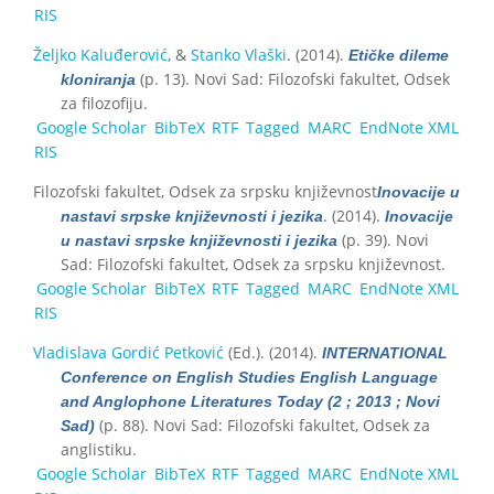
RIS
Željko Kaluđerović
, &
Stanko Vlaški
. (2014).
Etičke dileme
(p. 13). Novi Sad: Filozofski fakultet, Odsek
kloniranja
za filozofiju.
Google Scholar
BibTeX
RTF
Tagged
MARC
EndNote XML
RIS
Filozofski fakultet, Odsek za srpsku književnost
Inovacije u
. (2014).
nastavi srpske književnosti i jezika
Inovacije
(p. 39). Novi
u nastavi srpske književnosti i jezika
Sad: Filozofski fakultet, Odsek za srpsku književnost.
Google Scholar
BibTeX
RTF
Tagged
MARC
EndNote XML
RIS
Vladislava Gordić Petković
(Ed.)
. (2014).
INTERNATIONAL
Conference on English Studies English Language
and Anglophone Literatures Today (2 ; 2013 ; Novi
(p. 88). Novi Sad: Filozofski fakultet, Odsek za
Sad)
anglistiku.
Google Scholar
BibTeX
RTF
Tagged
MARC
EndNote XML