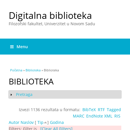
Digitalna biblioteka
Filozofski fakultet, Univerzitet u Novom Sadu
Menu
You are here
Početna
»
Biblioteka
» Biblioteka
BIBLIOTEKA
Pretraga
Show
Izvezi 1136 rezultata u formatu:
BibTeX
RTF
Tagged
MARC
EndNote XML
RIS
Autor
Naslov
[
Tip
]
Godina
Filters:
Filter
is
[Clear All Filters]