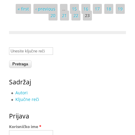
Pages
« first
‹ previous
…
15
16
17
18
19
20
21
22
23
Unesite ključne reči
Sadržaj
Autori
Ključne reči
Prijava
Korisničko ime
*