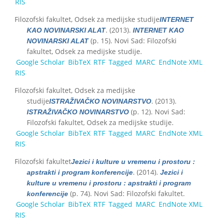
RIS
Filozofski fakultet, Odsek za medijske studije
INTERNET
. (2013).
KAO NOVINARSKI ALAT
INTERNET KAO
(p. 15). Novi Sad: Filozofski
NOVINARSKI ALAT
fakultet, Odsek za medijske studije.
Google Scholar
BibTeX
RTF
Tagged
MARC
EndNote XML
RIS
Filozofski fakultet, Odsek za medijske
studije
. (2013).
ISTRAŽIVAČKO NOVINARSTVO
(p. 12). Novi Sad:
ISTRAŽIVAČKO NOVINARSTVO
Filozofski fakultet, Odsek za medijske studije.
Google Scholar
BibTeX
RTF
Tagged
MARC
EndNote XML
RIS
Filozofski fakultet
Jezici i kulture u vremenu i prostoru :
. (2014).
apstrakti i program konferencije
Jezici i
kulture u vremenu i prostoru : apstrakti i program
(p. 74). Novi Sad: Filozofski fakultet.
konferencije
Google Scholar
BibTeX
RTF
Tagged
MARC
EndNote XML
RIS