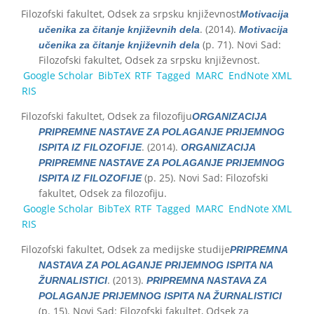
Filozofski fakultet, Odsek za srpsku književnost
Motivacija
. (2014).
učenika za čitanje književnih dela
Motivacija
(p. 71). Novi Sad:
učenika za čitanje književnih dela
Filozofski fakultet, Odsek za srpsku književnost.
Google Scholar
BibTeX
RTF
Tagged
MARC
EndNote XML
RIS
Filozofski fakultet, Odsek za filozofiju
ORGANIZACIJA
PRIPREMNE NASTAVE ZA POLAGANJE PRIJEMNOG
. (2014).
ISPITA IZ FILOZOFIJE
ORGANIZACIJA
PRIPREMNE NASTAVE ZA POLAGANJE PRIJEMNOG
(p. 25). Novi Sad: Filozofski
ISPITA IZ FILOZOFIJE
fakultet, Odsek za filozofiju.
Google Scholar
BibTeX
RTF
Tagged
MARC
EndNote XML
RIS
Filozofski fakultet, Odsek za medijske studije
PRIPREMNA
NASTAVA ZA POLAGANJE PRIJEMNOG ISPITA NA
. (2013).
ŽURNALISTICI
PRIPREMNA NASTAVA ZA
POLAGANJE PRIJEMNOG ISPITA NA ŽURNALISTICI
(p. 15). Novi Sad: Filozofski fakultet, Odsek za