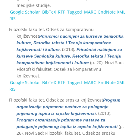
medijske studije.
Google Scholar
BibTeX
RTF
Tagged
MARC
EndNote XML
RIS
Filozofski fakultet, Odsek za komparativnu
književnost
Priručnici načinjeni za kurseve Semiotika
kulture, Retorika teksta i Teorija komparativne
. (2013).
književnosti i kulture
Priručnici načinjeni za
kurseve Semiotika kulture, Retorika teksta i Teorija
(p. 20). Novi Sad:
komparativne književnosti i kulture
Filozofski fakultet, Odsek za komparativnu
književnost.
Google Scholar
BibTeX
RTF
Tagged
MARC
EndNote XML
RIS
Filozofski fakultet, Odsek za srpsku književnost
Program
organizacije pripremne nastave za polaganje
. (2013).
prijemnog ispita iz srpske književnosti
Program organizacije pripremne nastave za
(p.
polaganje prijemnog ispita iz srpske književnosti
26). Novi Sad: Filozofski fakultet, Odsek za srpsku