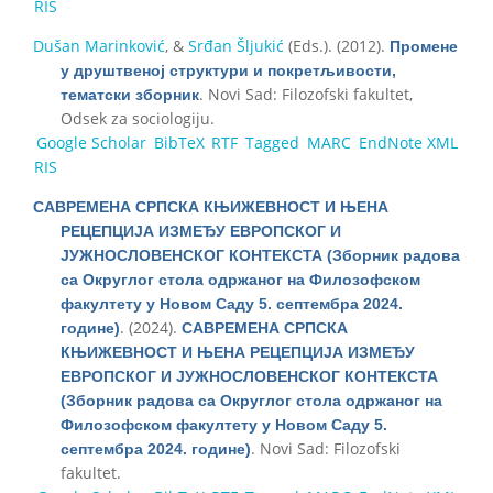
RIS
Dušan Marinković
, &
Srđan Šljukić
(Eds.)
. (2012).
Промене
у друштвеној структури и покретљивости,
. Novi Sad: Filozofski fakultet,
тематски зборник
Odsek za sociologiju.
Google Scholar
BibTeX
RTF
Tagged
MARC
EndNote XML
RIS
САВРЕМЕНА СРПСКА КЊИЖЕВНОСТ И ЊЕНА
РЕЦЕПЦИЈА ИЗМЕЂУ ЕВРОПСКОГ И
ЈУЖНОСЛОВЕНСКОГ КОНТЕКСТА (Зборник радова
са Округлог стола одржаног на Филозофском
факултету у Новом Саду 5. септембра 2024.
. (2024).
године)
САВРЕМЕНА СРПСКА
КЊИЖЕВНОСТ И ЊЕНА РЕЦЕПЦИЈА ИЗМЕЂУ
ЕВРОПСКОГ И ЈУЖНОСЛОВЕНСКОГ КОНТЕКСТА
(Зборник радова са Округлог стола одржаног на
Филозофском факултету у Новом Саду 5.
. Novi Sad: Filozofski
септембра 2024. године)
fakultet.