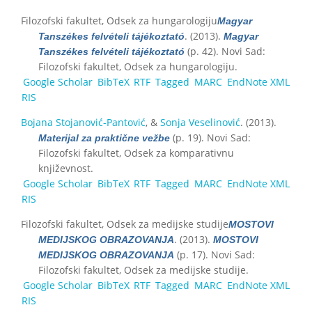
Filozofski fakultet, Odsek za hungarologiju
Magyar
. (2013).
Tanszékes felvételi tájékoztató
Magyar
(p. 42). Novi Sad:
Tanszékes felvételi tájékoztató
Filozofski fakultet, Odsek za hungarologiju.
Google Scholar
BibTeX
RTF
Tagged
MARC
EndNote XML
RIS
Bojana Stojanović-Pantović
, &
Sonja Veselinović
. (2013).
(p. 19). Novi Sad:
Materijal za praktične vežbe
Filozofski fakultet, Odsek za komparativnu
književnost.
Google Scholar
BibTeX
RTF
Tagged
MARC
EndNote XML
RIS
Filozofski fakultet, Odsek za medijske studije
MOSTOVI
. (2013).
MEDIJSKOG OBRAZOVANJA
MOSTOVI
(p. 17). Novi Sad:
MEDIJSKOG OBRAZOVANJA
Filozofski fakultet, Odsek za medijske studije.
Google Scholar
BibTeX
RTF
Tagged
MARC
EndNote XML
RIS