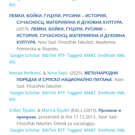
RIS
ЛЕМКИ, БОЙКИ, ГУЦУЛИ, РУСИНИ – ИСТОРИЯ,
.
СУЧАСНОСЦ, МАТЕРИЯЛНА И ДУХОВНА КУЛТУРА
(2019).
ЛЕМКИ, БОЙКИ, ГУЦУЛИ, РУСИНИ –
ИСТОРИЯ, СУЧАСНОСЦ, МАТЕРИЯЛНА И ДУХОВНА
. Novi Sad: Filozofski fakultet; Akademia
КУЛТУРА
Pomorska w Słupsku.
Google Scholar
BibTeX
RTF
Tagged
MARC
EndNote XML
RIS
Nenad Ninković
, &
Nina Sajić
. (2025).
МЕЂУНАРОДНИ
. Novi
ПОРЕДАК И СРПСКО НАЦИОНАЛНО ПИТАЊЕ
Sad: Filozofski fakultet.
Google Scholar
BibTeX
RTF
Tagged
MARC
EndNote XML
RIS
Srđan Šljukić
, &
Marica Šljukić
(Eds.)
. (2013).
Промене и
. presented at the 17.12.2013., Novi Sad:
препреке
Filozofski fakultet, Odsek za sociologiju.
Google Scholar
BibTeX
RTF
Tagged
MARC
EndNote XML