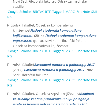
Novi Sad: Filozofski fakultet, Odsek za medijske
studije.
Google Scholar
BibTeX
RTF
Tagged
MARC
EndNote XML
RIS
Filozofski fakultet, Odsek za komparativnu
književnost
Radovi studenata komparativne
. (2014).
književnosti
Radovi studenata komparativne
(p. 14). Novi Sad: Filozofski fakultet,
književnosti
Odsek za komparativnu književnost.
Google Scholar
BibTeX
RTF
Tagged
MARC
EndNote XML
RIS
Filozofski fakultet
.
Savremeni trendovi u psihologiji 2017
(2017).
. Novi
Savremeni trendovi u psihologiji 2017
Sad: Filozofski fakultet.
Google Scholar
BibTeX
RTF
Tagged
MARC
EndNote XML
RIS
Filozofski fakultet, Odsek za srpsku književnost
Seminari
za sticanje veština pripravnika u cilju polaganja
.
ispita za licencu radi samostalnog rada u školi